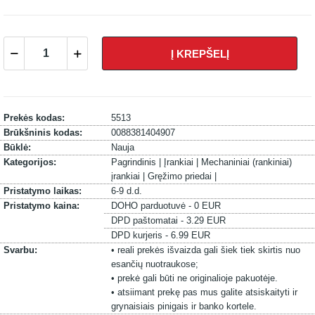
Į KREPŠELĮ
Prekės kodas:
5513
Brūkšninis kodas:
0088381404907
Būklė:
Nauja
Kategorijos:
Pagrindinis |
Įrankiai |
Mechaniniai (rankiniai)
įrankiai |
Gręžimo priedai |
Pristatymo laikas:
6-9 d.d.
Pristatymo kaina:
DOHO parduotuvė - 0 EUR
DPD paštomatai - 3.29 EUR
DPD kurjeris - 6.99 EUR
Svarbu:
• reali prekės išvaizda gali šiek tiek skirtis nuo
esančių nuotraukose;
• prekė gali būti ne originalioje pakuotėje.
• atsiimant prekę pas mus galite atsiskaityti ir
grynaisiais pinigais ir banko kortele.