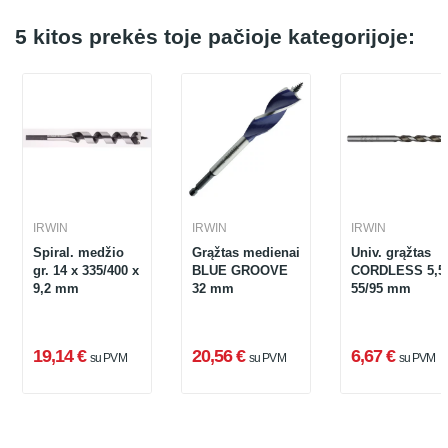
5 kitos prekės toje pačioje kategorijoje:
IRWIN
IRWIN
IRWIN
Spiral. medžio
Grąžtas medienai
Univ. grąžtas
gr. 14 x 335/400 x
BLUE GROOVE
CORDLESS 5,5
9,2 mm
32 mm
55/95 mm
19,14 €
20,56 €
6,67 €
su PVM
su PVM
su PVM