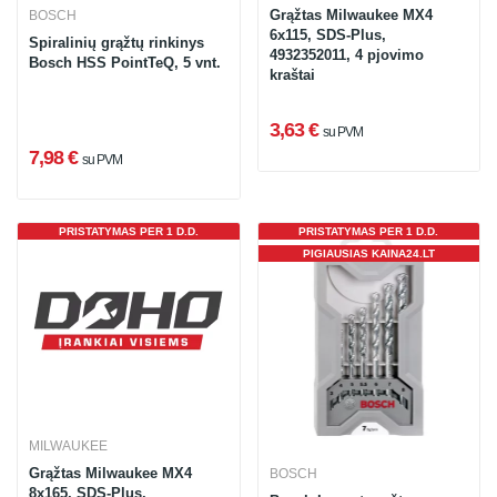
Grąžtas Milwaukee MX4
BOSCH
6x115, SDS-Plus,
Spiralinių grąžtų rinkinys
4932352011, 4 pjovimo
Bosch HSS PointTeQ, 5 vnt.
kraštai
3,63 €
su PVM
7,98 €
su PVM
PRISTATYMAS PER 1 D.D.
PRISTATYMAS PER 1 D.D.
PIGIAUSIAS KAINA24.LT
MILWAUKEE
Grąžtas Milwaukee MX4
BOSCH
8x165, SDS-Plus,