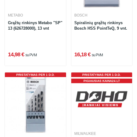
METABO
BOSCH
Grąžtų rinkinys Metabo "SP"
Spiralinių grąžtų rinkinys
13 (626728000), 13 vnt
Bosch HSS PointTeQ, 9 vnt.
14,98 €
16,18 €
su PVM
su PVM
PRISTATYMAS PER 1 D.D.
PRISTATYMAS PER 1 D.D.
PIGIAUSIAS KAINA24.LT
MILWAUKEE