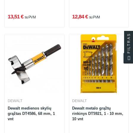
13,51 €
12,84 €
su PVM
su PVM
FILTRAS
DEWALT
DEWALT
Dewalt medienos skylių
Dewalt metalo grąžtų
grąžtas DT4586, 68 mm, 1
rinkinys DT5921, 1 - 10 mm,
vnt
10 vnt