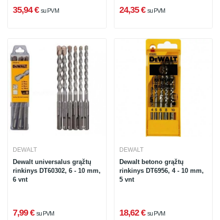
35,94 €
24,35 €
su PVM
su PVM
DEWALT
DEWALT
Dewalt universalus grąžtų
Dewalt betono grąžtų
rinkinys DT60302, 6 - 10 mm,
rinkinys DT6956, 4 - 10 mm,
6 vnt
5 vnt
7,99 €
18,62 €
su PVM
su PVM