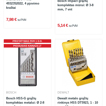
Bosch Impact grąžtų
4932352022, 4 pjovimo
komplektas mūrui: Ø 3-8
kraštai
mm, 7 vnt
7,98 €
su PVM
5,14 €
su PVM
PRISTATYMAS PER 1 D.D.
PIGIAUSIAS KAINA24.LT
BOSCH
DEWALT
Bosch HSS-G grąžtų
Dewalt metalo grąžtų
komplektas metalui: Ø 2-8
rinkinys HSS DT5923, 1 - 10