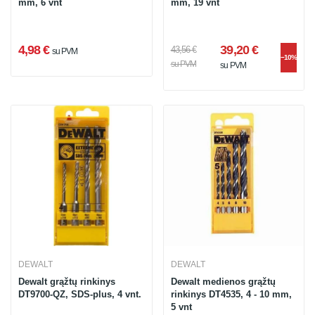
mm, 6 vnt
mm, 19 vnt
4,98 €
39,20 €
43,56 €
su PVM
−10%
su PVM
su PVM
DEWALT
DEWALT
Dewalt grąžtų rinkinys
Dewalt medienos grąžtų
DT9700-QZ, SDS-plus, 4 vnt.
rinkinys DT4535, 4 - 10 mm,
5 vnt