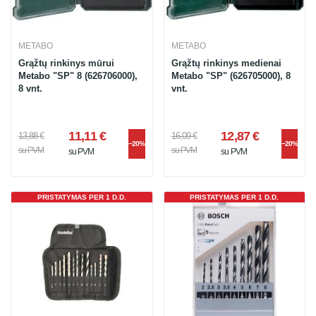
METABO
METABO
Grąžtų rinkinys mūrui
Grąžtų rinkinys medienai
Metabo "SP" 8 (626706000),
Metabo "SP" (626705000), 8
8 vnt.
vnt.
11,11 €
12,87 €
13,88 €
16,09 €
−20%
−20%
su PVM
su PVM
su PVM
su PVM
PRISTATYMAS PER 1 D.D.
PRISTATYMAS PER 1 D.D.