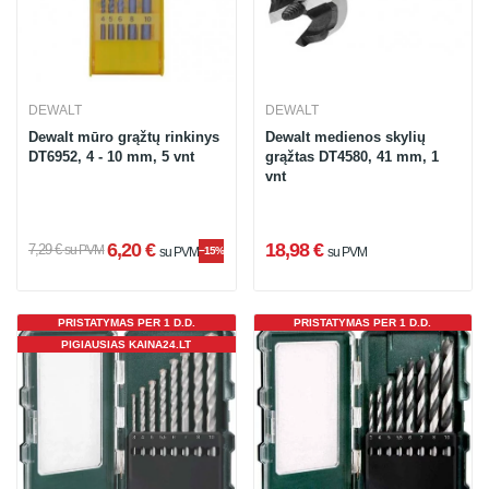
DEWALT
DEWALT
Dewalt mūro grąžtų rinkinys
Dewalt medienos skylių
DT6952, 4 - 10 mm, 5 vnt
grąžtas DT4580, 41 mm, 1
vnt
6,20 €
18,98 €
7,29 €
su PVM
su PVM
−15%
su PVM
PRISTATYMAS PER 1 D.D.
PRISTATYMAS PER 1 D.D.
PIGIAUSIAS KAINA24.LT