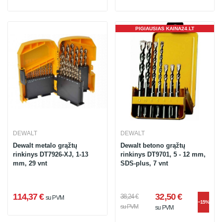
PIGIAUSIAS KAINA24.LT
DEWALT
DEWALT
Dewalt metalo grąžtų
Dewalt betono grąžtų
rinkinys DT7926-XJ, 1-13
rinkinys DT9701, 5 - 12 mm,
mm, 29 vnt
SDS-plus, 7 vnt
114,37 €
32,50 €
38,24 €
su PVM
−15%
su PVM
su PVM