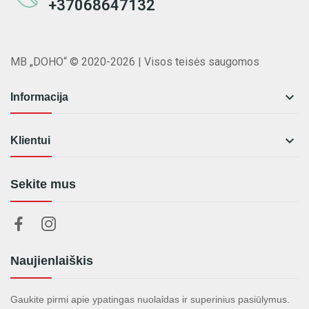
+37068647132
MB „DOHO“ © 2020-2026 | Visos teisės saugomos

Informacija

Klientui
Sekite mus
Naujienlaiškis
Gaukite pirmi apie ypatingas nuolaidas ir superinius pasiūlymus.