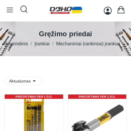
Gręžimo priedai
Pagrindinis
Įrankiai
Mechaniniai (rankiniai) įrankiai

Aktualumas
PRISTATYMAS PER 1 D.D.
PRISTATYMAS PER 1 D.D.