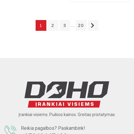

1
2
3
…
20
Įrankiai visiems. Puikios kainos. Greitas pristatymas.
Reikia pagalbos? Paskambink!