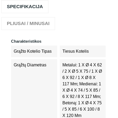
SPECIFIKACIJA
PLIUSAI / MINUSAI
Charakteristikos
Grąžto Kotelio Tipas
Tiesus Kotelis
Grąžtų Diametras
Metalui: 1 X Ø 4 X 62
/ 2 X Ø 5 X 75 / 1 X Ø
6 X 92 / 1 X Ø 8 X
117 Mm; Medienai: 1
X Ø 4 X 74 / 5 X 85 /
6 X 92 / 8 X 117 Mm;
Betoną: 1 X Ø 4 X 75
/ 5 X 85 / 6 X 100 / 8
X 120 Mm