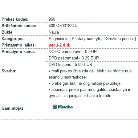
Prekės kodas:
950
Brūkšninis kodas:
4007430318244
Būklė:
Nauja
Kategorijos:
Pagrindinis |
Pristatymas rytoj |
Gręžimo priedai |
Pristatymo laikas:
per 1-2 d.d.
Pristatymo kaina:
DOHO parduotuvė - 0 EUR
DPD paštomatai - 3.29 EUR
DPD kurjeris - 5.99 EUR
Svarbu:
• reali prekės išvaizda gali šiek tiek skirtis nuo
esančių nuotraukose;
• prekė gali būti ne originalioje pakuotėje.
• atsiimant prekę pas mus galite atsiskaityti ir
grynaisiais pinigais ir banko kortele.
Gamintojas: