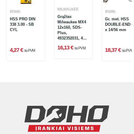
MILWAUKEE
IRWIN
IRWIN
Grąžtas
HSS PRO DIN
Gr. met. HSS
Milwaukee MX4
338 3.00 - SB
DOUBLE-END 4
12x160, SDS-
CYL
x 14/56 mm
Plus,
4932352031, 4
pjovimo kraštai
16,13 €
su PVM
4,27 €
18,37 €
su PVM
su PVM