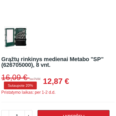
Grąžtų rinkinys medienai Metabo "SP"
(626705000), 8 vnt.
16,09 €
12,87 €
su PVM
Sutaupote 20%
Pristatymo laikas: per 1-2 d.d.