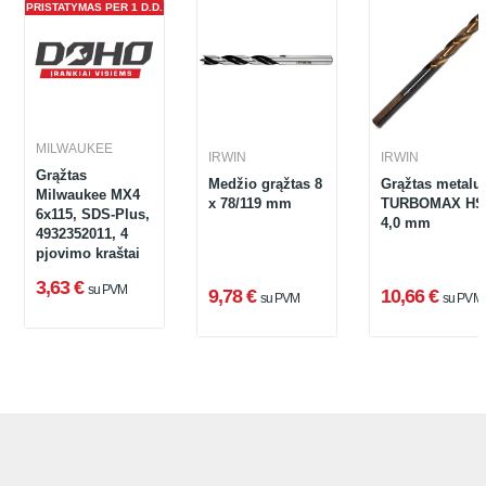
PRISTATYMAS PER 1 D.D.
MILWAUKEE
IRWIN
IRWIN
Grąžtas
Medžio grąžtas 8
Grąžtas metalui
Milwaukee MX4
x 78/119 mm
TURBOMAX HS
6x115, SDS-Plus,
4,0 mm
4932352011, 4
pjovimo kraštai
3,63 €
su PVM
9,78 €
10,66 €
su PVM
su PVM