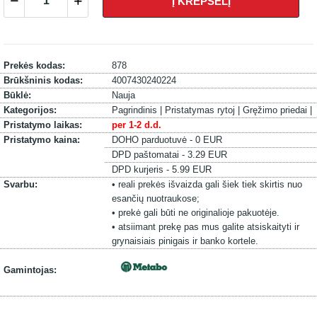
Į KREPŠELĮ
Prekės kodas:
878
Brūkšninis kodas:
4007430240224
Būklė:
Nauja
Kategorijos:
Pagrindinis |
Pristatymas rytoj |
Gręžimo priedai |
Pristatymo laikas:
per 1-2 d.d.
Pristatymo kaina:
DOHO parduotuvė - 0 EUR
DPD paštomatai - 3.29 EUR
DPD kurjeris - 5.99 EUR
Svarbu:
• reali prekės išvaizda gali šiek tiek skirtis nuo
esančių nuotraukose;
• prekė gali būti ne originalioje pakuotėje.
• atsiimant prekę pas mus galite atsiskaityti ir
grynaisiais pinigais ir banko kortele.
Gamintojas: