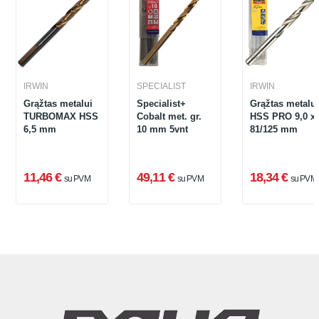
IRWIN
SPECIALIST
IRWIN
Grąžtas metalui
Specialist+
Grąžtas metalui
TURBOMAX HSS
Cobalt met. gr.
HSS PRO 9,0 x
6,5 mm
10 mm 5vnt
81/125 mm
11,46 €
49,11 €
18,34 €
su PVM
su PVM
su PVM