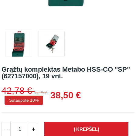
Grąžtų komplektas Metabo HSS-CO "SP"
(627157000), 19 vnt.
42,78 €
38,50 €
su PVM
Sutaupote 10%
Į KREPŠELĮ