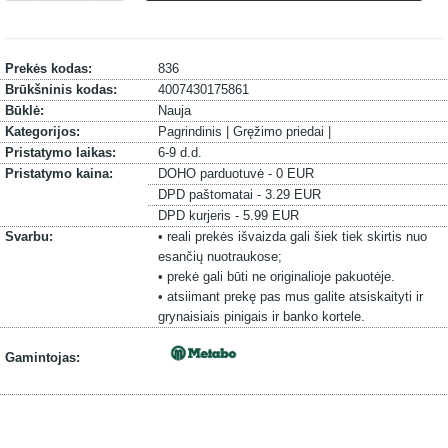
Prekės kodas:
836
Brūkšninis kodas:
4007430175861
Būklė:
Nauja
Kategorijos:
Pagrindinis |
Gręžimo priedai |
Pristatymo laikas:
6-9 d.d.
Pristatymo kaina:
DOHO parduotuvė - 0 EUR
DPD paštomatai - 3.29 EUR
DPD kurjeris - 5.99 EUR
Svarbu:
• reali prekės išvaizda gali šiek tiek skirtis nuo
esančių nuotraukose;
• prekė gali būti ne originalioje pakuotėje.
• atsiimant prekę pas mus galite atsiskaityti ir
grynaisiais pinigais ir banko kortele.
Gamintojas: