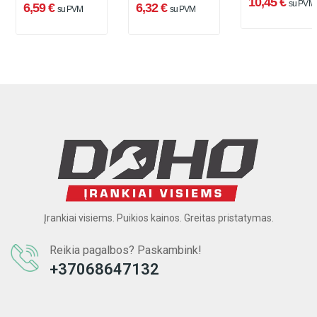
10,45 €
su PVM
6,59 €
6,32 €
su PVM
su PVM
Įrankiai visiems. Puikios kainos. Greitas pristatymas.
Reikia pagalbos? Paskambink!
+37068647132