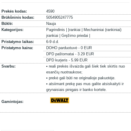
Prekės kodas:
4590
Brūkšninis kodas:
5054905247775
Būklė:
Nauja
Kategorijos:
Pagrindinis |
Įrankiai |
Mechaniniai (rankiniai)
įrankiai |
Gręžimo priedai |
Pristatymo laikas:
6-9 d.d.
Pristatymo kaina:
DOHO parduotuvė - 0 EUR
DPD paštomatai - 3.29 EUR
DPD kurjeris - 5.99 EUR
Svarbu:
• reali prekės išvaizda gali šiek tiek skirtis nuo
esančių nuotraukose;
• prekė gali būti ne originalioje pakuotėje.
• atsiimant prekę pas mus galite atsiskaityti ir
grynaisiais pinigais ir banko kortele.
Gamintojas: