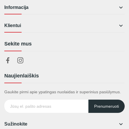

Informacija

Klientui
Sekite mus
Naujienlaiškis
Gaukite pirmi apie ypatingas nuolaidas ir superinius pasiūlymus.
Prenumeruoti

Sužinokite