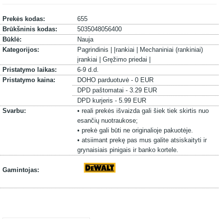
Prekės kodas:
655
Brūkšninis kodas:
5035048056400
Būklė:
Nauja
Kategorijos:
Pagrindinis |
Įrankiai |
Mechaniniai (rankiniai)
įrankiai |
Gręžimo priedai |
Pristatymo laikas:
6-9 d.d.
Pristatymo kaina:
DOHO parduotuvė - 0 EUR
DPD paštomatai - 3.29 EUR
DPD kurjeris - 5.99 EUR
Svarbu:
• reali prekės išvaizda gali šiek tiek skirtis nuo
esančių nuotraukose;
• prekė gali būti ne originalioje pakuotėje.
• atsiimant prekę pas mus galite atsiskaityti ir
grynaisiais pinigais ir banko kortele.
Gamintojas: