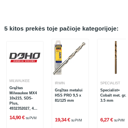
5 kitos prekės toje pačioje kategorijoje:
MILWAUKEE
IRWIN
SPECIALIST
Grąžtas
Grąžtas metalui
Specialist+
Milwaukee MX4
HSS PRO 9,5 x
Cobalt met. gr.
10x215, SDS-
81/125 mm
3.5 mm
Plus,
4932352027, 4
pjovimo kraštai
14,90 €
su PVM
19,34 €
6,27 €
su PVM
su PVM