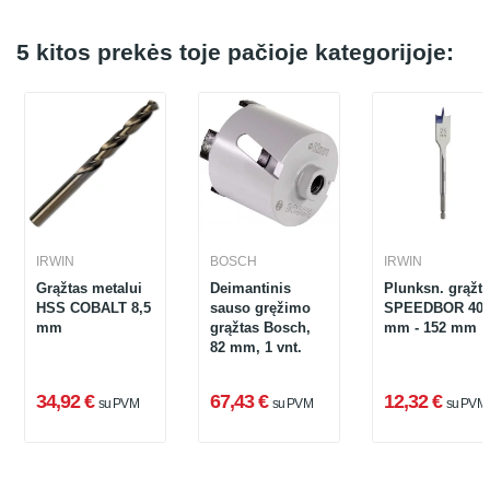
5 kitos prekės toje pačioje kategorijoje:
IRWIN
BOSCH
IRWIN
Grąžtas metalui
Deimantinis
Plunksn. grąžt
HSS COBALT 8,5
sauso gręžimo
SPEEDBOR 40
mm
grąžtas Bosch,
mm - 152 mm
82 mm, 1 vnt.
34,92 €
67,43 €
12,32 €
su PVM
su PVM
su PVM