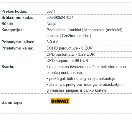
Prekės kodas:
5574
Brūkšninis kodas:
5054905247034
Būklė:
Nauja
Kategorijos:
Pagrindinis |
Įrankiai |
Mechaniniai (rankiniai)
įrankiai |
Gręžimo priedai |
Pristatymo laikas:
6-9 d.d.
Pristatymo kaina:
DOHO parduotuvė - 0 EUR
DPD paštomatai - 3.29 EUR
DPD kurjeris - 5.99 EUR
Svarbu:
• reali prekės išvaizda gali šiek tiek skirtis nuo
esančių nuotraukose;
• prekė gali būti ne originalioje pakuotėje.
• atsiimant prekę pas mus galite atsiskaityti ir
grynaisiais pinigais ir banko kortele.
Gamintojas: