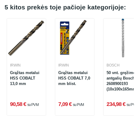
5 kitos prekės toje pačioje kategorijoje:
IRWIN
IRWIN
BOSCH
Grąžtas metalui
Grąžtas metalui
50 vnt. gręžimo
HSS COBALT
HSS COBALT 7,0
antgalių Bosch
13,0 mm
mm blist.
2608900193
(10x100x165mm
90,58 €
7,09 €
234,98 €
su PVM
su PVM
su PV