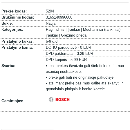
Prekės kodas:
5204
Brūkšninis kodas:
3165140996600
Būklė:
Nauja
Kategorijos:
Pagrindinis |
Įrankiai |
Mechaniniai (rankiniai)
įrankiai |
Gręžimo priedai |
Pristatymo laikas:
6-9 d.d.
Pristatymo kaina:
DOHO parduotuvė - 0 EUR
DPD paštomatai - 3.29 EUR
DPD kurjeris - 5.99 EUR
Svarbu:
• reali prekės išvaizda gali šiek tiek skirtis nuo
esančių nuotraukose;
• prekė gali būti ne originalioje pakuotėje.
• atsiimant prekę pas mus galite atsiskaityti ir
grynaisiais pinigais ir banko kortele.
Gamintojas: