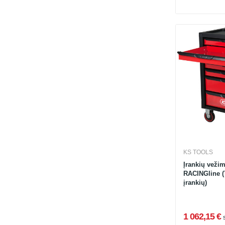
KS TOOLS
Įrankių vežim
RACINGline (7
įrankių)
1 062,15 €