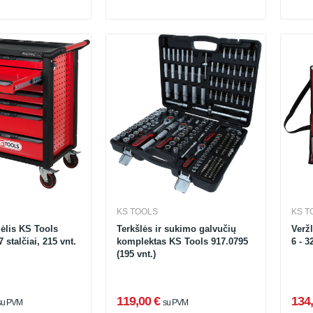
KS TOOLS
KS T
ėlis KS Tools
Terkšlės ir sukimo galvučių
Veržl
 stalčiai, 215 vnt.
komplektas KS Tools 917.0795
6 - 3
(195 vnt.)
119,00 €
134,
su PVM
su PVM