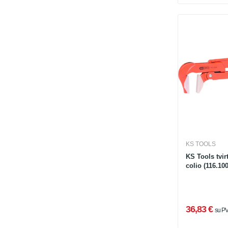
KS TOOLS
KS Tools tvir
colio (116.100
36,83 €
su P