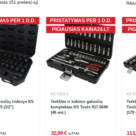
asta 151 prekės(-ių).
Rikiu
AS PER 1 D.D.
PRISTATYMAS PER 1 D.D.
PRI
PIGIAUSIAS KAINA24.LT
PIG
KS TOOLS
KS T
vučių rinkinys KS
Terkšlės ir sukimo galvučių
Terkš
5 (1/2")
komplektas KS Tools 917.0648
Tools
(48 vnt.)
(179 
32,99 €
113,
 PVM
su PVM