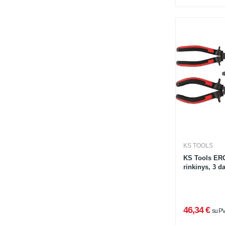
KS TOOLS
KS Tools ER
rinkinys, 3 da
46,34 €
su P