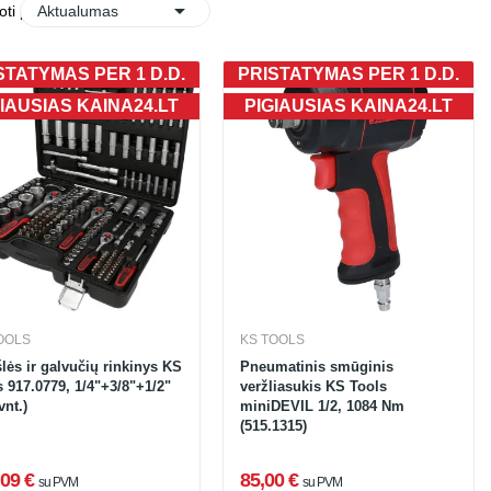

oti pagal:
Aktualumas
STATYMAS PER 1 D.D.
PRISTATYMAS PER 1 D.D.
IAUSIAS KAINA24.LT
PIGIAUSIAS KAINA24.LT
OOLS
KS TOOLS
lės ir galvučių rinkinys KS
Pneumatinis smūginis
 917.0779, 1/4"+3/8"+1/2"
veržliasukis KS Tools
vnt.)
miniDEVIL 1/2, 1084 Nm
(515.1315)
09 €
85,00 €
su PVM
su PVM