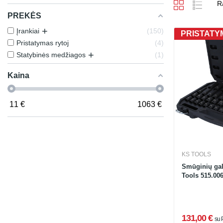
R
PREKĖS
+
Įrankiai
150
PRISTATYM
Pristatymas rytoj
4
+
Statybinės medžiagos
1
Kaina
11
€
1063
€
KS TOOLS
Smūginių gal
Tools 515.006
131,00 €
su