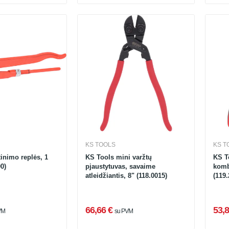
KS TOOLS
KS T
tinimo replės, 1
KS Tools mini varžtų
KS T
0)
pjaustytuvas, savaime
komb
atleidžiantis, 8" (118.0015)
(119.
66,66 €
53,8
VM
su PVM