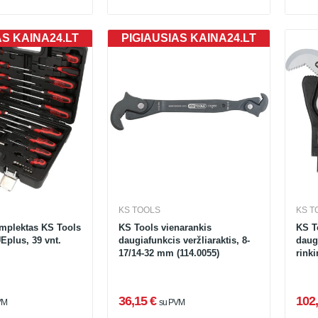
AS KAINA24.LT
PIGIAUSIAS KAINA24.LT
KS TOOLS
KS T
mplektas KS Tools
KS Tools vienarankis
KS To
lus, 39 vnt.
daugiafunkcis veržliaraktis, 8-
daug
17/14-32 mm (114.0055)
rinki
36,15 €
102,
VM
su PVM