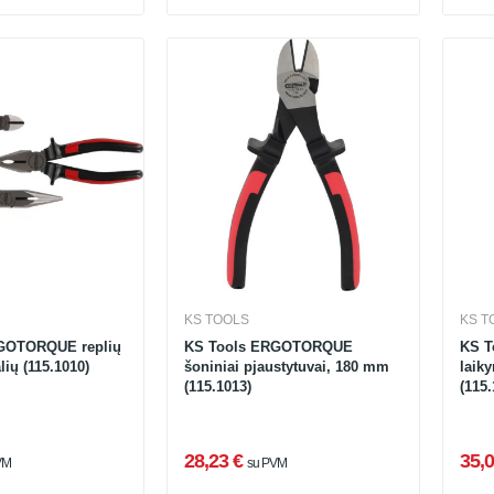
KS TOOLS
KS T
GOTORQUE replių
KS Tools ERGOTORQUE
KS T
lių (115.1010)
šoniniai pjaustytuvai, 180 mm
laik
(115.1013)
(115.
28,23 €
35,0
VM
su PVM