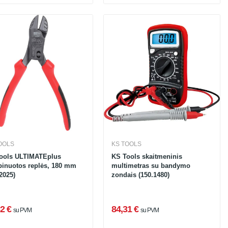
OOLS
KS TOOLS
ools ULTIMATEplus
KS Tools skaitmeninis
inuotos replės, 180 mm
multimetras su bandymo
2025)
zondais (150.1480)
2 €
84,31 €
su PVM
su PVM