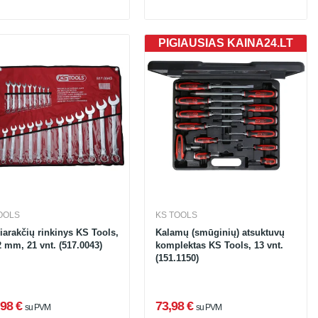
PIGIAUSIAS KAINA24.LT
OOLS
KS TOOLS
iarakčių rinkinys KS Tools,
Kalamų (smūginių) atsuktuvų
2 mm, 21 vnt. (517.0043)
komplektas KS Tools, 13 vnt.
(151.1150)
98 €
73,98 €
su PVM
su PVM