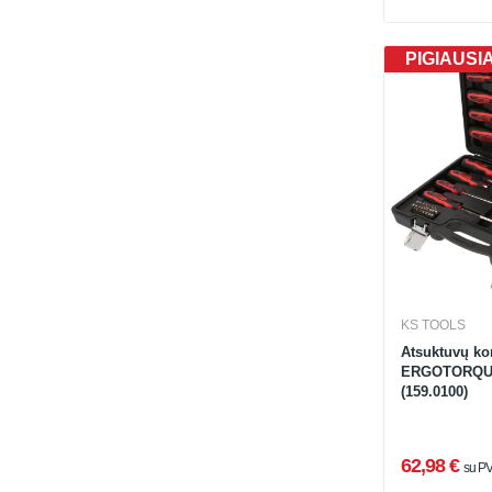
PIGIAUSI
KS TOOLS
Atsuktuvų ko
ERGOTORQUEp
(159.0100)
62,98 €
su P