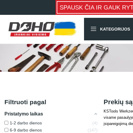
SPAUSK ČIA IR GAUK RY
KATEGORIJOS
Prekių są
Filtruoti pagal
KSTools Werkzeug
Pristatymo laikas
visame pasaulyje 
1-2 darbo dienos
4
įsipareigojimą die
6-9 darbo dienos
147