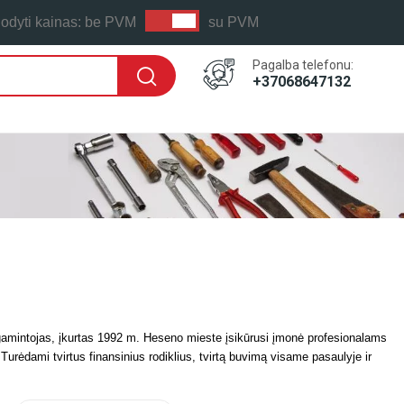
odyti kainas:
be PVM
su PVM
Pagalba telefonu:
+37068647132
amintojas, įkurtas 1992 m. Heseno mieste įsikūrusi įmonė profesionalams
Turėdami tvirtus finansinius rodiklius, tvirtą buvimą visame pasaulyje ir