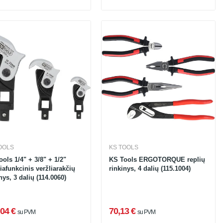
OOLS
KS TOOLS
ols 1/4" + 3/8" + 1/2"
KS Tools ERGOTORQUE replių
iafunkcinis veržliarakčių
rinkinys, 4 dalių (115.1004)
nys, 3 dalių (114.0060)
04 €
70,13 €
su PVM
su PVM