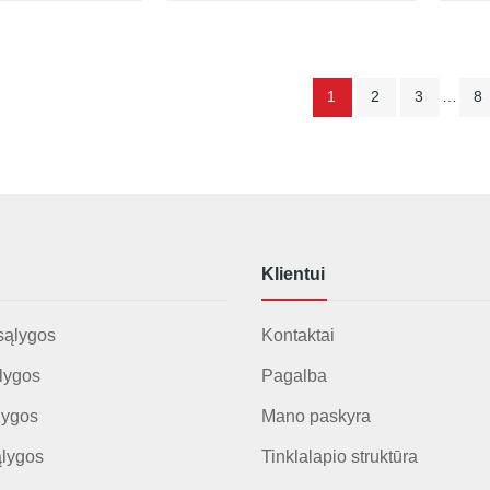
1
2
3
…
8
Klientui
sąlygos
Kontaktai
lygos
Pagalba
lygos
Mano paskyra
ąlygos
Tinklalapio struktūra