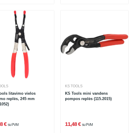
OOLS
KS TOOLS
ools litavimo vielos
KS Tools mini vandens
ymo replės, 245 mm
pompos replės (115.2015)
1052)
8 €
11,48 €
su PVM
su PVM