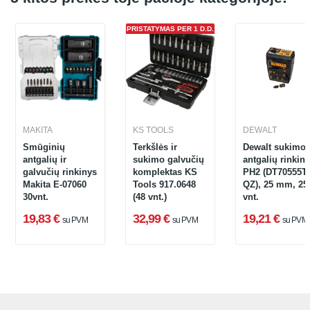
PRISTATYMAS PER 1 D.D.
MAKITA
KS TOOLS
DEWALT
Smūginių
Terkšlės ir
Dewalt sukimo
antgalių ir
sukimo galvučių
antgalių rinkin
galvučių rinkinys
komplektas KS
PH2 (DT70555T-
Makita E-07060
Tools 917.0648
QZ), 25 mm, 25
30vnt.
(48 vnt.)
vnt.
19,83 €
32,99 €
19,21 €
su PVM
su PVM
su PVM