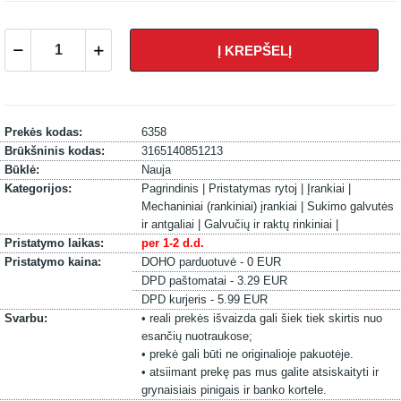
Į KREPŠELĮ
Prekės kodas:
6358
Brūkšninis kodas:
3165140851213
Būklė:
Nauja
Kategorijos:
Pagrindinis |
Pristatymas rytoj |
Įrankiai |
Mechaniniai (rankiniai) įrankiai |
Sukimo galvutės
ir antgaliai |
Galvučių ir raktų rinkiniai |
Pristatymo laikas:
per 1-2 d.d.
Pristatymo kaina:
DOHO parduotuvė - 0 EUR
DPD paštomatai - 3.29 EUR
DPD kurjeris - 5.99 EUR
Svarbu:
• reali prekės išvaizda gali šiek tiek skirtis nuo
esančių nuotraukose;
• prekė gali būti ne originalioje pakuotėje.
• atsiimant prekę pas mus galite atsiskaityti ir
grynaisiais pinigais ir banko kortele.