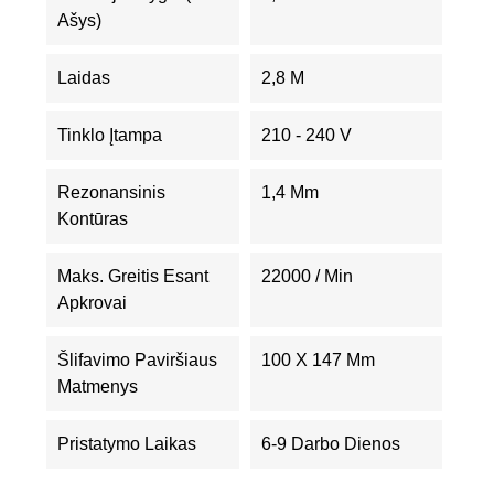
Ašys)
Laidas
2,8 M
Tinklo Įtampa
210 - 240 V
Rezonansinis
1,4 Mm
Kontūras
Maks. Greitis Esant
22000 / Min
Apkrovai
Šlifavimo Paviršiaus
100 X 147 Mm
Matmenys
Pristatymo Laikas
6-9 Darbo Dienos