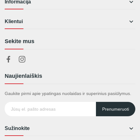

Informacija

Klientui
Sekite mus
Naujienlaiškis
Gaukite pirmi apie ypatingas nuolaidas ir superinius pasiūlymus.
Prenumeruoti

Sužinokite