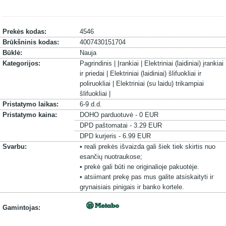
Prekės kodas:
4546
Brūkšninis kodas:
4007430151704
Būklė:
Nauja
Kategorijos:
Pagrindinis |
Įrankiai |
Elektriniai (laidiniai) įrankiai
ir priedai |
Elektriniai (laidiniai) šlifuokliai ir
poliruokliai |
Elektriniai (su laidu) trikampiai
šlifuokliai |
Pristatymo laikas:
6-9 d.d.
Pristatymo kaina:
DOHO parduotuvė - 0 EUR
DPD paštomatai - 3.29 EUR
DPD kurjeris - 6.99 EUR
Svarbu:
• reali prekės išvaizda gali šiek tiek skirtis nuo
esančių nuotraukose;
• prekė gali būti ne originalioje pakuotėje.
• atsiimant prekę pas mus galite atsiskaityti ir
grynaisiais pinigais ir banko kortele.
Gamintojas: