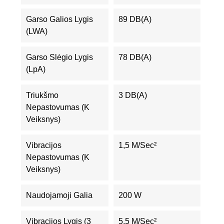
Garso Galios Lygis
89 DB(A)
(LWA)
Garso Slėgio Lygis
78 DB(A)
(LpA)
Triukšmo
3 DB(A)
Nepastovumas (K
Veiksnys)
Vibracijos
1,5 M/sec²
Nepastovumas (K
Veiksnys)
Naudojamoji Galia
200 W
Vibracijos Lygis (3
5,5 M/sec²