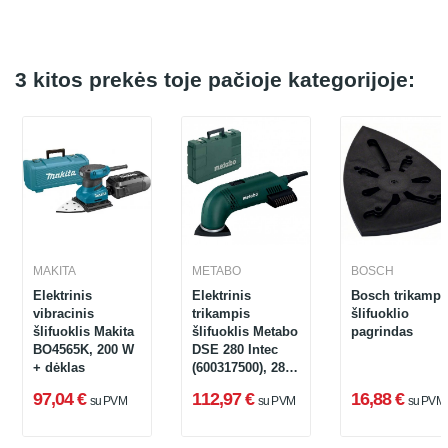
3 kitos prekės toje pačioje kategorijoje:
MAKITA
METABO
BOSCH
Elektrinis
Elektrinis
Bosch trikampi
vibracinis
trikampis
šlifuoklio
šlifuoklis Makita
šlifuoklis Metabo
pagrindas
BO4565K, 200 W
DSE 280 Intec
+ dėklas
(600317500), 280
W + lagaminas
97,04 €
112,97 €
16,88 €
su PVM
su PVM
su PVM