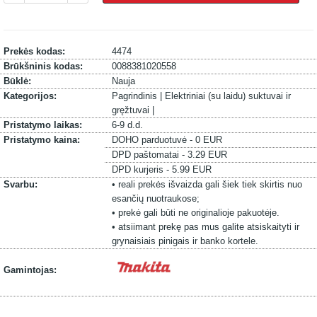
Prekės kodas:
4474
Brūkšninis kodas:
0088381020558
Būklė:
Nauja
Kategorijos:
Pagrindinis |
Elektriniai (su laidu) suktuvai ir
gręžtuvai |
Pristatymo laikas:
6-9 d.d.
Pristatymo kaina:
DOHO parduotuvė - 0 EUR
DPD paštomatai - 3.29 EUR
DPD kurjeris - 5.99 EUR
Svarbu:
• reali prekės išvaizda gali šiek tiek skirtis nuo
esančių nuotraukose;
• prekė gali būti ne originalioje pakuotėje.
• atsiimant prekę pas mus galite atsiskaityti ir
grynaisiais pinigais ir banko kortele.
Gamintojas: