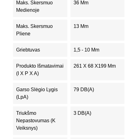
Maks. Skersmuo
36 Mm
Medienoje
Maks. Skersmuo
13 Mm
Pliene
Griebtuvas
1,5 - 10 Mm
Produkto Išmatavimai
261 X 68 X199 Mm
(I X P X A)
Garso Slėgio Lygis
79 DB(A)
(LpA)
Triukšmo
3 DB(A)
Nepastovumas (K
Veiksnys)