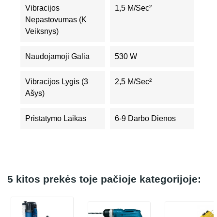
Vibracijos
1,5 M/sec²
Nepastovumas (K
Veiksnys)
Naudojamoji Galia
530 W
Vibracijos Lygis (3
2,5 M/sec²
Ašys)
Pristatymo Laikas
6-9 Darbo Dienos
5 kitos prekės toje pačioje kategorijoje: