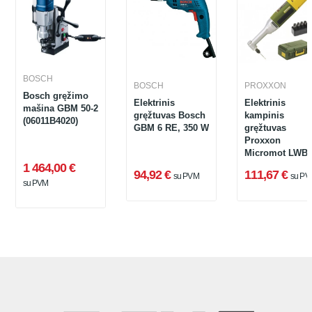
BOSCH
BOSCH
PROXXON
Bosch gręžimo
Elektrinis
Elektrinis
mašina GBM 50-2
gręžtuvas Bosch
kampinis
(06011B4020)
GBM 6 RE, 350 W
gręžtuvas
Proxxon
Micromot LWB/
1 464,00 €
94,92 €
111,67 €
su PVM
su PV
su PVM