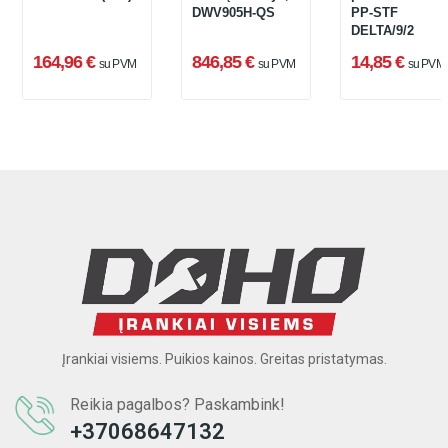
DWV905H-QS
PP-STF
DELTA/9/2
164,96 €
846,85 €
14,85 €
su PVM
su PVM
su PVM
Įrankiai visiems. Puikios kainos. Greitas pristatymas.
Reikia pagalbos? Paskambink!
+37068647132