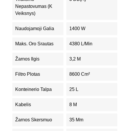
Nepastovumas (K
Veiksnys)
Naudojamoji Galia
1400 W
Maks. Oro Srautas
4380 L/min
Žarnos Ilgis
3,2 M
Filtro Plotas
8600 Cm²
Konteinerio Talpa
25 L
Kabelis
8 M
Žarnos Skersmuo
35 Mm