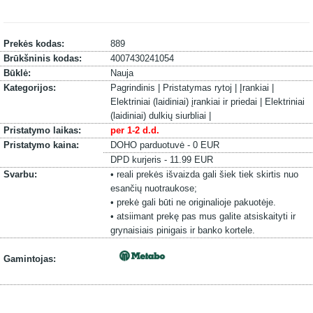
Prekės kodas:
889
Brūkšninis kodas:
4007430241054
Būklė:
Nauja
Kategorijos:
Pagrindinis |
Pristatymas rytoj |
Įrankiai |
Elektriniai (laidiniai) įrankiai ir priedai |
Elektriniai
(laidiniai) dulkių siurbliai |
Pristatymo laikas:
per 1-2 d.d.
Pristatymo kaina:
DOHO parduotuvė - 0 EUR
DPD kurjeris - 11.99 EUR
Svarbu:
• reali prekės išvaizda gali šiek tiek skirtis nuo
esančių nuotraukose;
• prekė gali būti ne originalioje pakuotėje.
• atsiimant prekę pas mus galite atsiskaityti ir
grynaisiais pinigais ir banko kortele.
Gamintojas: