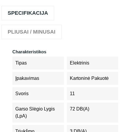
SPECIFIKACIJA
PLIUSAI / MINUSAI
Charakteristikos
Tipas
Elektrinis
Įpakavimas
Kartoninė Pakuotė
Svoris
11
Garso Slėgio Lygis
72 DB(A)
(LpA)
Triukšmo
3 DB(A)