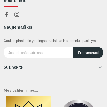
Sekite mus
Naujienlaiškis
Gaukite pirmi apie ypatingas nuolaidas ir superinius pasiūlymus.
Prenumeruoti

Sužinokite
Mes patikimi, nes...