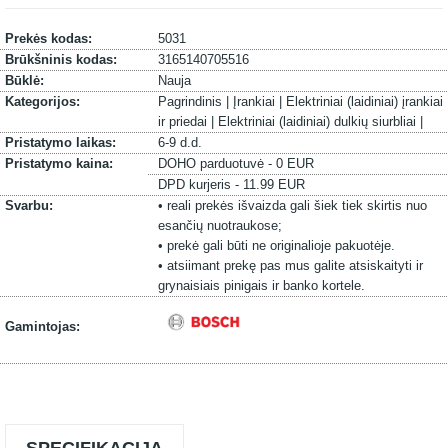
Prekės kodas:
5031
Brūkšninis kodas:
3165140705516
Būklė:
Nauja
Kategorijos:
Pagrindinis |
Įrankiai |
Elektriniai (laidiniai) įrankiai
ir priedai |
Elektriniai (laidiniai) dulkių siurbliai |
Pristatymo laikas:
6-9 d.d.
Pristatymo kaina:
DOHO parduotuvė - 0 EUR
DPD kurjeris - 11.99 EUR
Svarbu:
• reali prekės išvaizda gali šiek tiek skirtis nuo
esančių nuotraukose;
• prekė gali būti ne originalioje pakuotėje.
• atsiimant prekę pas mus galite atsiskaityti ir
grynaisiais pinigais ir banko kortele.
Gamintojas: