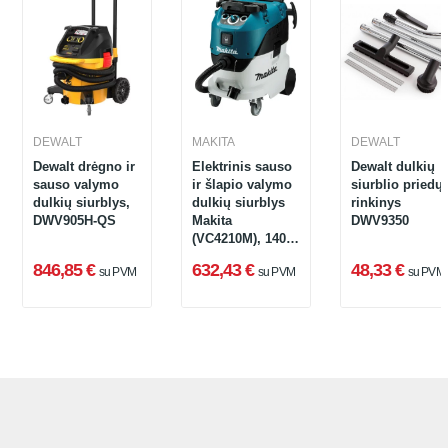
DEWALT
MAKITA
DEWALT
Dewalt drėgno ir
Elektrinis sauso
Dewalt dulkių
sauso valymo
ir šlapio valymo
siurblio priedų
dulkių siurblys,
dulkių siurblys
rinkinys
DWV905H-QS
Makita
DWV9350
(VC4210M), 1400
W
846,85 €
632,43 €
48,33 €
su PVM
su PVM
su PVM