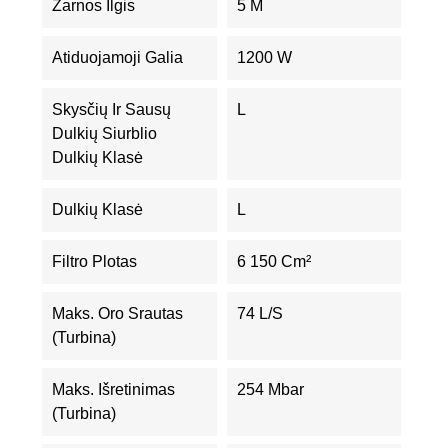
Žarnos Ilgis
5 M
Atiduojamoji Galia
1200 W
Skysčių Ir Sausų
L
Dulkių Siurblio
Dulkių Klasė
Dulkių Klasė
L
Filtro Plotas
6 150 Cm²
Maks. Oro Srautas
74 L/s
(turbina)
Maks. Išretinimas
254 Mbar
(turbina)