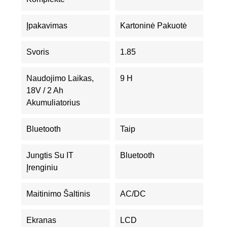
Įpakavimas
Kartoninė Pakuotė
Svoris
1.85
Naudojimo Laikas,
9 H
18V / 2 Ah
Akumuliatorius
Bluetooth
Taip
Jungtis Su IT
Bluetooth
Įrenginiu
Maitinimo Šaltinis
AC/DC
Ekranas
LCD