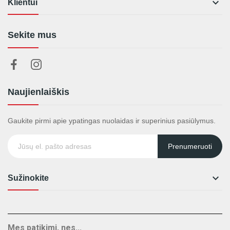

Klientui
Sekite mus
Naujienlaiškis
Gaukite pirmi apie ypatingas nuolaidas ir superinius pasiūlymus.
Prenumeruoti

Sužinokite
Mes patikimi, nes...