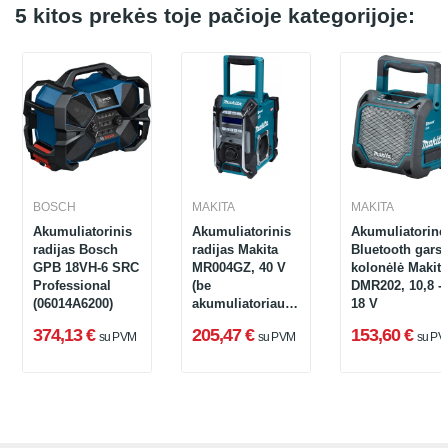
5 kitos prekės toje pačioje kategorijoje:
BOSCH
MAKITA
MAKITA
Akumuliatorinis
Akumuliatorinis
Akumuliatorinė/
trinis
radijas Bosch
radijas Makita
Bluetooth gars
GPB 18VH-6 SRC
MR004GZ, 40 V
kolonėlė Makita
Professional
(be
DMR202, 10,8 -
(06014A6200)
akumuliatoriaus
18 V
ir įkroviklio)
374,13 €
205,47 €
153,60 €
su PVM
su PVM
su PV