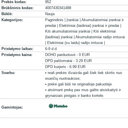
Prekės kodas:
952
Brūkšninis kodas:
4007430341488
Būklė:
Nauja
Kategorijos:
Pagrindinis |
Įrankiai |
Akumuliatoriniai įrankiai ir
priedai |
Elektriniai (laidiniai) įrankiai ir priedai |
Kiti akumuliatoriniai įrankiai |
Kiti elektriniai
(laidiniai) įrankiai |
Akumuliatoriniai radijo imtuvai
|
Elektriniai (su laidu) radijo imtuvai |
Pristatymo laikas:
6-9 d.d.
Pristatymo kaina:
DOHO parduotuvė - 0 EUR
DPD paštomatai - 3.29 EUR
DPD kurjeris - 6.99 EUR
Svarbu:
• reali prekės išvaizda gali šiek tiek skirtis nuo
esančių nuotraukose;
• prekė gali būti ne originalioje pakuotėje.
• atsiimant prekę pas mus galite atsiskaityti ir
grynaisiais pinigais ir banko kortele.
Gamintojas: