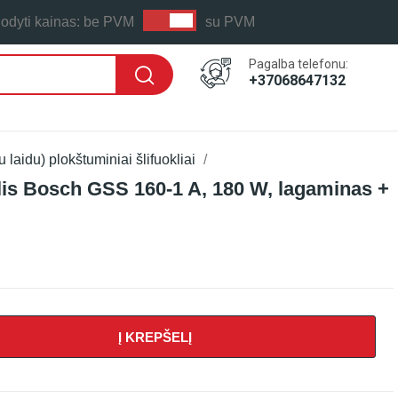
odyti kainas:
be PVM
su PVM
Pagalba telefonu:
+37068647132
su laidu) plokštuminiai šlifuokliai
lis Bosch GSS 160-1 A, 180 W, lagaminas +
Į KREPŠELĮ