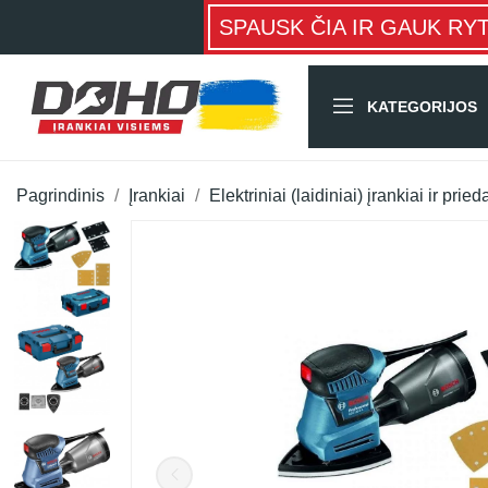
SPAUSK ČIA IR GAUK RY
KATEGORIJOS
Pagrindinis
Įrankiai
Elektriniai (laidiniai) įrankiai ir pried