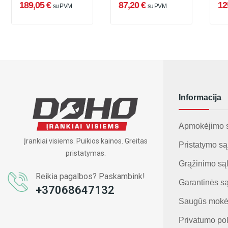
189,05 €
87,20 €
12
su PVM
su PVM
Informacija
Apmokėjimo 
Įrankiai visiems. Puikios kainos. Greitas
Pristatymo są
pristatymas.
Grąžinimo są
Reikia pagalbos? Paskambink!
Garantinės s
+37068647132
Saugūs mokė
Privatumo pol