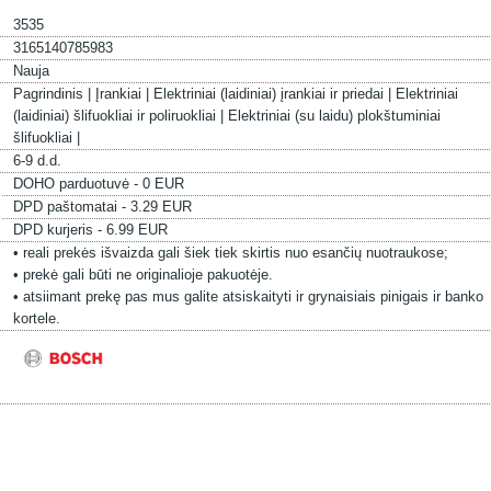
3535
3165140785983
Nauja
Pagrindinis |
Įrankiai |
Elektriniai (laidiniai) įrankiai ir priedai |
Elektriniai
(laidiniai) šlifuokliai ir poliruokliai |
Elektriniai (su laidu) plokštuminiai
šlifuokliai |
6-9 d.d.
DOHO parduotuvė - 0 EUR
DPD paštomatai - 3.29 EUR
DPD kurjeris - 6.99 EUR
• reali prekės išvaizda gali šiek tiek skirtis nuo esančių nuotraukose;
• prekė gali būti ne originalioje pakuotėje.
• atsiimant prekę pas mus galite atsiskaityti ir grynaisiais pinigais ir banko
kortele.