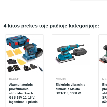
4 kitos prekės toje pačioje kategorijoje:
BOSCH
MAKITA
ME
Akumuliatorinis
Elektrinis vibracinis
Ele
plokštuminis
šlifuoklis Makita
pl
šlifuoklis Bosch
BO3711J, 1900 W
šli
GSS 18V-10, 18 V,
SR
lagaminas + priedai
(60