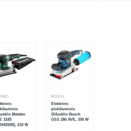
TABO
BOSCH
ktrinis
Elektrinis
okštuminis
plokštuminis
fuoklis Metabo
šlifuoklis Bosch
E 3185
GSS 280 AVE, 350 W
0442000), 210 W