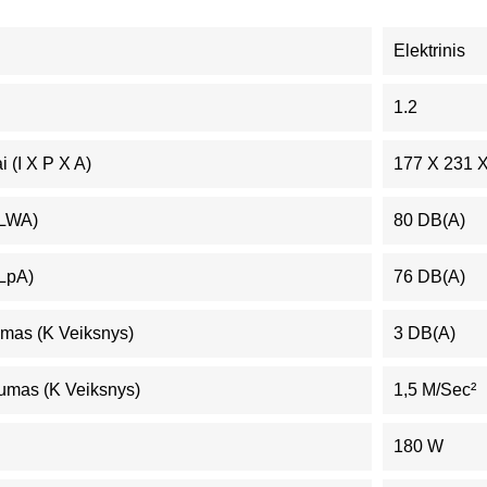
Elektrinis
1.2
 (I X P X A)
177 X 231 
(LWA)
80 DB(A)
(LpA)
76 DB(A)
mas (K Veiksnys)
3 DB(A)
umas (K Veiksnys)
1,5 M/sec²
180 W