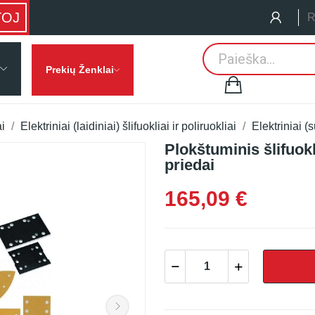
TOJ
R
Prekių Ženklai
ai
Elektriniai (laidiniai) šlifuokliai ir poliruokliai
Elektriniai (
Plokštuminis šlifuok
priedai
165,09 €