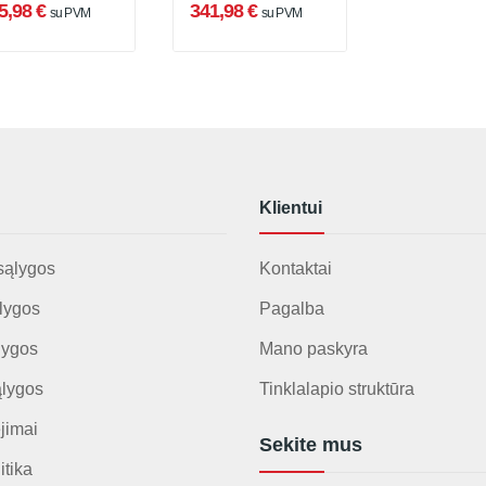
5,98 €
341,98 €
su PVM
su PVM
Klientui
sąlygos
Kontaktai
lygos
Pagalba
lygos
Mano paskyra
ąlygos
Tinklalapio struktūra
jimai
Sekite mus
itika