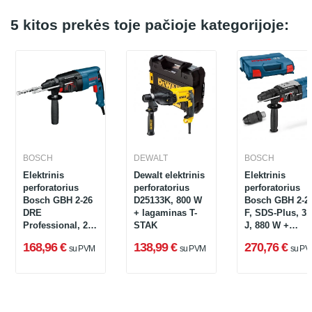
5 kitos prekės toje pačioje kategorijoje:
BOSCH
DEWALT
BOSCH
Elektrinis
Dewalt elektrinis
Elektrinis
perforatorius
perforatorius
perforatorius
Bosch GBH 2-26
D25133K, 800 W
Bosch GBH 2-2
DRE
+ lagaminas T-
F, SDS-Plus, 3,
Professional, 2.7
STAK
J, 880 W +
J (0611253708)
lagaminas
168,96 €
138,99 €
270,76 €
su PVM
su PVM
su PV