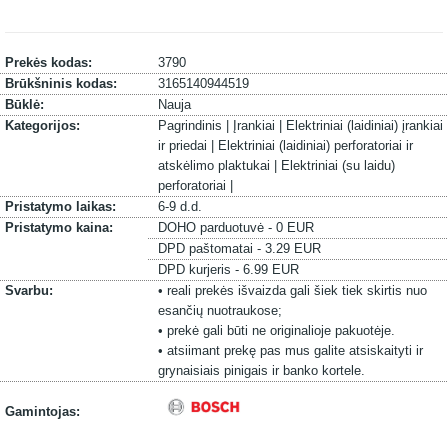
Prekės kodas:
3790
Brūkšninis kodas:
3165140944519
Būklė:
Nauja
Kategorijos:
Pagrindinis |
Įrankiai |
Elektriniai (laidiniai) įrankiai
ir priedai |
Elektriniai (laidiniai) perforatoriai ir
atskėlimo plaktukai |
Elektriniai (su laidu)
perforatoriai |
Pristatymo laikas:
6-9 d.d.
Pristatymo kaina:
DOHO parduotuvė - 0 EUR
DPD paštomatai - 3.29 EUR
DPD kurjeris - 6.99 EUR
Svarbu:
• reali prekės išvaizda gali šiek tiek skirtis nuo
esančių nuotraukose;
• prekė gali būti ne originalioje pakuotėje.
• atsiimant prekę pas mus galite atsiskaityti ir
grynaisiais pinigais ir banko kortele.
Gamintojas: