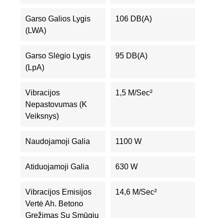
Garso Galios Lygis
106 DB(A)
(LWA)
Garso Slėgio Lygis
95 DB(A)
(LpA)
Vibracijos
1,5 M/sec²
Nepastovumas (K
Veiksnys)
Naudojamoji Galia
1100 W
Atiduojamoji Galia
630 W
Vibracijos Emisijos
14,6 M/sec²
Vertė Ah. Betono
Gręžimas Su Smūgiu