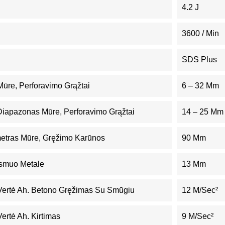
4.2 J
3600 / Min
SDS Plus
ūre, Perforavimo Grąžtai
6 – 32 Mm
iapazonas Mūre, Perforavimo Grąžtai
14 – 25 Mm
etras Mūre, Gręžimo Karūnos
90 Mm
smuo Metale
13 Mm
 Vertė Ah. Betono Gręžimas Su Smūgiu
12 M/sec²
Vertė Ah. Kirtimas
9 M/sec²