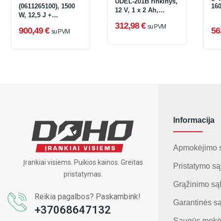
UDEL-201B rinkinys,
(0611265100), 1500
16
12 V, 1 x 2 Ah,
W, 12,5 J +
įkroviklis + krepšys
lagaminas
312,98 €
su PVM
900,49 €
56
su PVM
Informacija
Apmokėjimo 
Įrankiai visiems. Puikios kainos. Greitas
Pristatymo są
pristatymas.
Grąžinimo są
Reikia pagalbos? Paskambink!
Garantinės s
+37068647132
Saugūs mokė