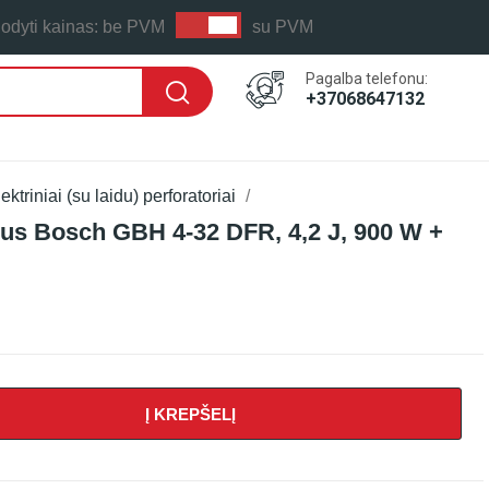
odyti kainas:
be PVM
su PVM
Pagalba telefonu:
+37068647132
ektriniai (su laidu) perforatoriai
rius Bosch GBH 4-32 DFR, 4,2 J, 900 W +
Į KREPŠELĮ