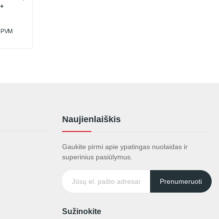
 +
u PVM
Naujienlaiškis
Gaukite pirmi apie ypatingas nuolaidas ir
superinius pasiūlymus.
Prenumeruoti
Sužinokite