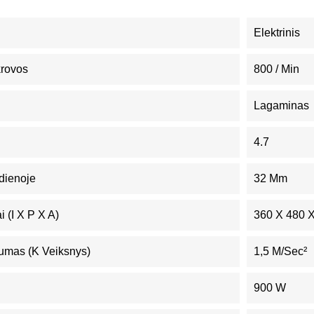
Elektrinis
krovos
800 / Min
Lagaminas
4.7
dienoje
32 Mm
 (I X P X A)
360 X 480 
umas (K Veiksnys)
1,5 M/sec²
900 W