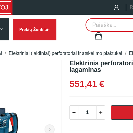
TOJ
R
Prekių Ženklai
ai
Elektriniai (laidiniai) perforatoriai ir atskėlimo plaktukai
El
Elektrinis perforato
lagaminas
551,41 €