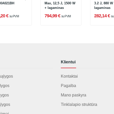
00A021BH
Max, 12,5 J, 1500 W
3.2 J, 880 W
+ lagaminas
lagaminas
,20 €
794,99 €
282,14 €
su PVM
su PVM
s
Klientui
sąlygos
Kontaktai
lygos
Pagalba
lygos
Mano paskyra
ąlygos
Tinklalapio struktūra
jimai