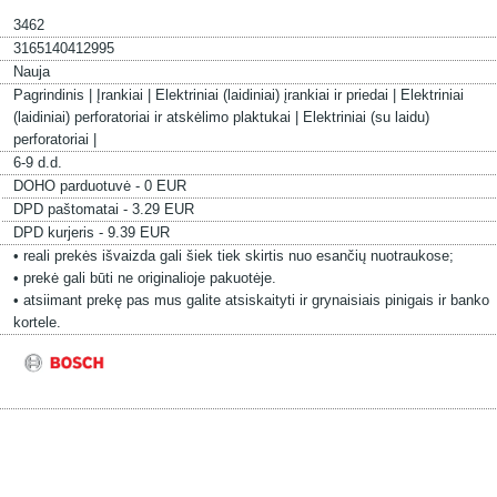
3462
3165140412995
Nauja
Pagrindinis |
Įrankiai |
Elektriniai (laidiniai) įrankiai ir priedai |
Elektriniai
(laidiniai) perforatoriai ir atskėlimo plaktukai |
Elektriniai (su laidu)
perforatoriai |
6-9 d.d.
DOHO parduotuvė - 0 EUR
DPD paštomatai - 3.29 EUR
DPD kurjeris - 9.39 EUR
• reali prekės išvaizda gali šiek tiek skirtis nuo esančių nuotraukose;
• prekė gali būti ne originalioje pakuotėje.
• atsiimant prekę pas mus galite atsiskaityti ir grynaisiais pinigais ir banko
kortele.