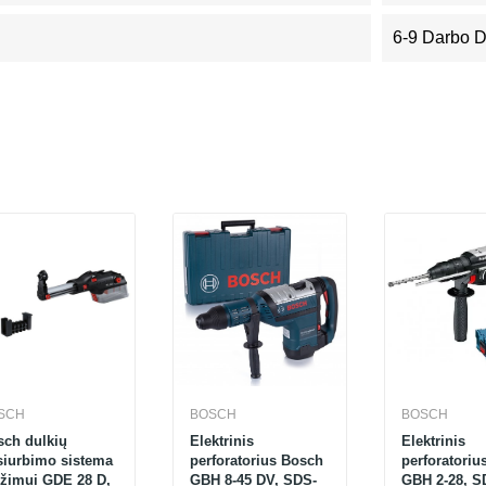
6-9 Darbo 
SCH
BOSCH
BOSCH
sch dulkių
Elektrinis
Elektrinis
siurbimo sistema
perforatorius Bosch
perforatoriu
ęžimui GDE 28 D,
GBH 8-45 DV, SDS-
GBH 2-28, S