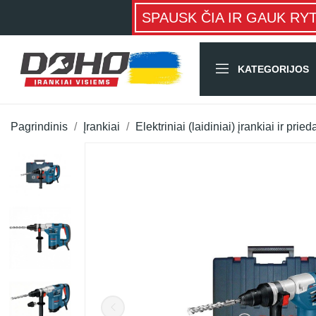
SPAUSK ČIA IR GAUK RY
KATEGORIJOS
Pagrindinis
Įrankiai
Elektriniai (laidiniai) įrankiai ir pried