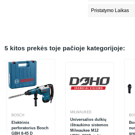
Pristatymo Laikas
5 kitos prekės toje pačioje kategorijoje:
MILWAUKEE
BOSCH
BO
Universalios dulkių
Elektrinis
Bo
ištraukimo sistemos
perforatorius Bosch
nu
Milwaukee M12
GBH 8-45 D
gr