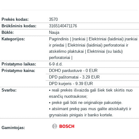
Prekės kodas:
3570
Brūkšninis kodas:
3165140471176
Būklė:
Nauja
Kategorijos:
Pagrindinis |
Įrankiai |
Elektriniai (laidiniai) įrankiai
ir priedai |
Elektriniai (laidiniai) perforatoriai ir
atskėlimo plaktukai |
Elektriniai (su laidu)
perforatoriai |
Pristatymo laikas:
6-9 d.d.
Pristatymo kaina:
DOHO parduotuvė - 0 EUR
DPD paštomatai - 3.29 EUR
DPD kurjeris - 9.39 EUR
Svarbu:
• reali prekės išvaizda gali šiek tiek skirtis nuo
esančių nuotraukose;
• prekė gali būti ne originalioje pakuotėje.
• atsiimant prekę pas mus galite atsiskaityti ir
grynaisiais pinigais ir banko kortele.
Gamintojas: