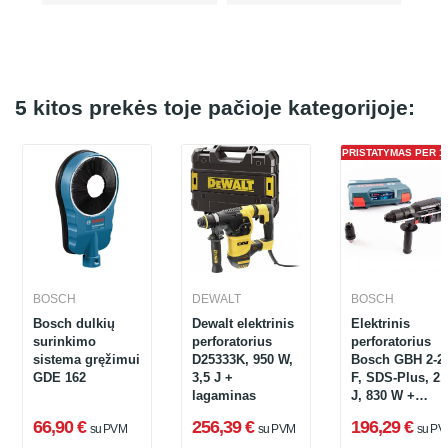
5 kitos prekės toje pačioje kategorijoje:
PRISTATYMAS PER 1 
BOSCH
DEWALT
BOSCH
Bosch dulkių
Dewalt elektrinis
Elektrinis
surinkimo
perforatorius
perforatorius
sistema gręžimui
D25333K, 950 W,
Bosch GBH 2-2
GDE 162
3,5 J +
F, SDS-Plus, 2,
lagaminas
J, 830 W +
lagaminas
66,90 €
256,39 €
196,29 €
su PVM
su PVM
su PV