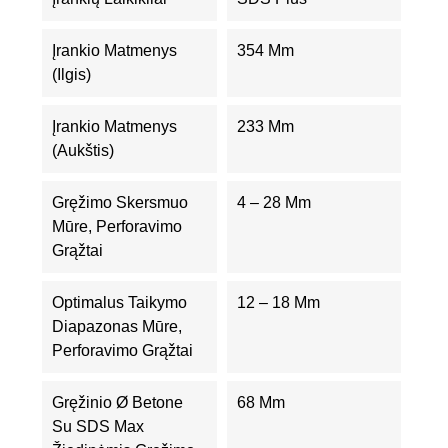
Įrankio Matmenys
354 Mm
(ilgis)
Įrankio Matmenys
233 Mm
(aukštis)
Gręžimo Skersmuo
4 – 28 Mm
Mūre, Perforavimo
Grąžtai
Optimalus Taikymo
12 – 18 Mm
Diapazonas Mūre,
Perforavimo Grąžtai
Gręžinio Ø Betone
68 Mm
Su SDS Max