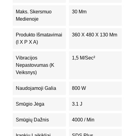
Maks. Skersmuo
30 Mm
Medienoje
Produkto Išmatavimai
360 X 480 X 130 Mm
(I X P X A)
Vibracijos
1,5 M/sec²
Nepastovumas (K
Veiksnys)
Naudojamoji Galia
800 W
Smūgio Jėga
3.1 J
Smūgių Dažnis
4000 / Min
Įrankių Laikikliai
SDS Plus