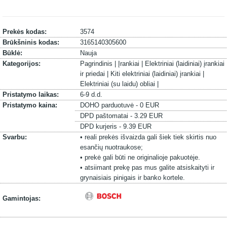
Prekės kodas:
3574
Brūkšninis kodas:
3165140305600
Būklė:
Nauja
Kategorijos:
Pagrindinis |
Įrankiai |
Elektriniai (laidiniai) įrankiai
ir priedai |
Kiti elektriniai (laidiniai) įrankiai |
Elektriniai (su laidu) obliai |
Pristatymo laikas:
6-9 d.d.
Pristatymo kaina:
DOHO parduotuvė - 0 EUR
DPD paštomatai - 3.29 EUR
DPD kurjeris - 9.39 EUR
Svarbu:
• reali prekės išvaizda gali šiek tiek skirtis nuo
esančių nuotraukose;
• prekė gali būti ne originalioje pakuotėje.
• atsiimant prekę pas mus galite atsiskaityti ir
grynaisiais pinigais ir banko kortele.
Gamintojas: