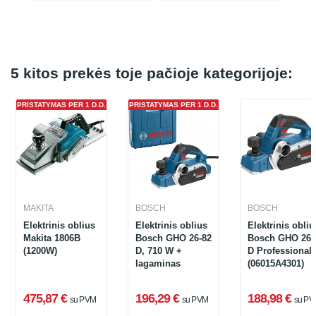
5 kitos prekės toje pačioje kategorijoje:
PRISTATYMAS PER 1 D.D.
PRISTATYMAS PER 1 D.D.
MAKITA
BOSCH
BOSCH
Elektrinis oblius
Elektrinis oblius
Elektrinis obliu
Makita 1806B
Bosch GHO 26-82
Bosch GHO 26-
(1200W)
D, 710 W +
D Professional
lagaminas
(06015A4301)
475,87 €
196,29 €
188,98 €
su PVM
su PVM
su PV