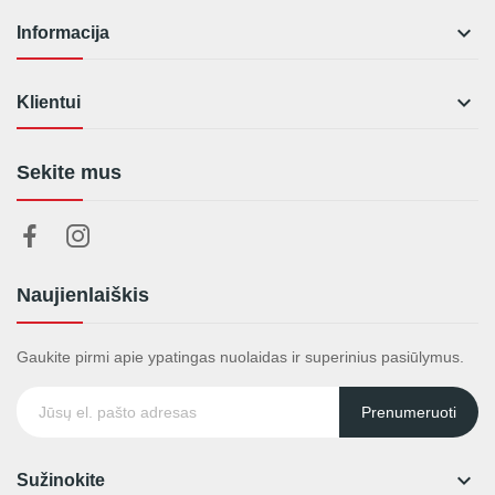

Informacija

Klientui
Sekite mus
Naujienlaiškis
Gaukite pirmi apie ypatingas nuolaidas ir superinius pasiūlymus.
Prenumeruoti

Sužinokite