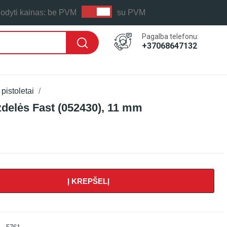
odyti kainas:
be PVM
su PVM
Pagalba telefonu:
+37068647132
 pistoletai
azdelės Fast (052430), 11 mm
Į KREPŠELĮ