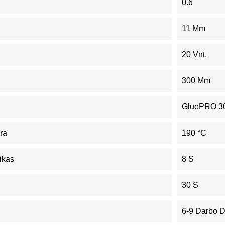
0.6
11 Mm
20 Vnt.
300 Mm
GluePRO 3
ra
190 °C
ikas
8 S
30 S
6-9 Darbo 