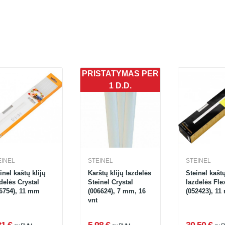
PRISTATYMAS PER
1 D.D.
EINEL
STEINEL
STEINEL
inel kaštų klijų
Karštų klijų lazdelės
Steinel kaštų
delės Crystal
Steinel Crystal
lazdelės Fle
6754), 11 mm
(006624), 7 mm, 16
(052423), 1
vnt