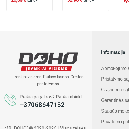
10,09 €
52,98 €
9,
su PVM
su PVM
Informacija
Apmokėjimo 
Įrankiai visiems. Puikios kainos. Greitas
Pristatymo są
pristatymas.
Grąžinimo są
Reikia pagalbos? Paskambink!
Garantinės s
+37068647132
Saugūs mokė
Privatumo pol
MB „DOHO“ © 2020-2026 | Visos teisės