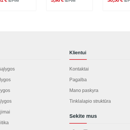
81 €
5,98 €
30,50 €
su PVM
su PVM
su 
Klientui
sąlygos
Kontaktai
lygos
Pagalba
lygos
Mano paskyra
ąlygos
Tinklalapio struktūra
jimai
Sekite mus
itika