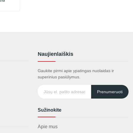
PVM
Naujienlaiškis
Gaukite pirmi apie ypatingas nuolaidas ir
superinius pasiūlymus.
Prenumeruoti
Sužinokite
Apie mus