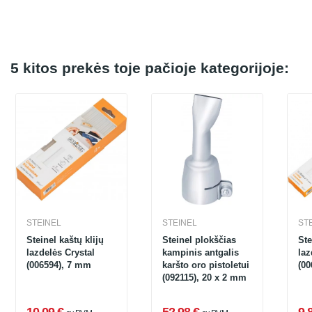
5 kitos prekės toje pačioje kategorijoje:
STEINEL
STEINEL
ST
Steinel kaštų klijų
Steinel plokščias
Ste
lazdelės Crystal
kampinis antgalis
laz
(006594), 7 mm
karšto oro pistoletui
(00
(092115), 20 x 2 mm