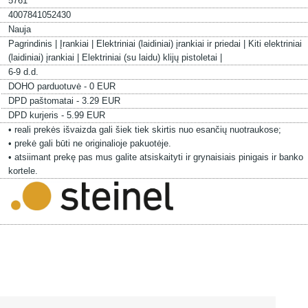
5761
4007841052430
Nauja
Pagrindinis |
Įrankiai |
Elektriniai (laidiniai) įrankiai ir priedai |
Kiti elektriniai
(laidiniai) įrankiai |
Elektriniai (su laidu) klijų pistoletai |
6-9 d.d.
DOHO parduotuvė - 0 EUR
DPD paštomatai - 3.29 EUR
DPD kurjeris - 5.99 EUR
• reali prekės išvaizda gali šiek tiek skirtis nuo esančių nuotraukose;
• prekė gali būti ne originalioje pakuotėje.
• atsiimant prekę pas mus galite atsiskaityti ir grynaisiais pinigais ir banko
kortele.