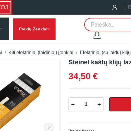
TOJ
R
Prekių Ženklai
ai
Kiti elektriniai (laidiniai) įrankiai
Elektriniai (su laidu) klijų
Steinel kaštų klijų l
34,50 €