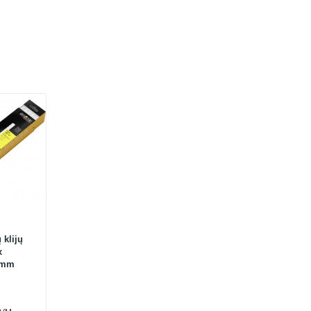
 klijų
x
1 mm