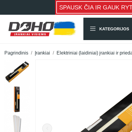
SPAUSK ČIA IR GAUK RY
KATEGORIJOS
Pagrindinis
Įrankiai
Elektriniai (laidiniai) įrankiai ir pried