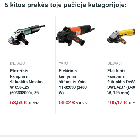
5 kitos prekės toje pačioje kategorijoje:
METABO
YATO
DEWALT
Elektrinis
Elektrinis
Elektrinis
kampinis
kampinis
kampinis
šlifuoklis Metabo
šlifuoklis Yato
šlifuoklis DeWa
W 850-125
YT-82098 (1400
DWE4237 (1400
(603608000), 850
W)
W, 125 mm)
W, 125 mm
53,53 €
56,02 €
105,17 €
su PVM
su PVM
su PV