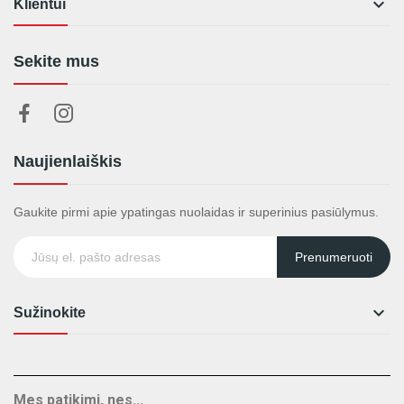

Klientui
Sekite mus
Naujienlaiškis
Gaukite pirmi apie ypatingas nuolaidas ir superinius pasiūlymus.
Prenumeruoti

Sužinokite
Mes patikimi, nes...