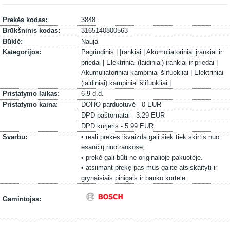
Prekės kodas:
3848
Brūkšninis kodas:
3165140800563
Būklė:
Nauja
Kategorijos:
Pagrindinis |
Įrankiai |
Akumuliatoriniai įrankiai ir
priedai |
Elektriniai (laidiniai) įrankiai ir priedai |
Akumuliatoriniai kampiniai šlifuokliai |
Elektriniai
(laidiniai) kampiniai šlifuokliai |
Pristatymo laikas:
6-9 d.d.
Pristatymo kaina:
DOHO parduotuvė - 0 EUR
DPD paštomatai - 3.29 EUR
DPD kurjeris - 5.99 EUR
Svarbu:
• reali prekės išvaizda gali šiek tiek skirtis nuo
esančių nuotraukose;
• prekė gali būti ne originalioje pakuotėje.
• atsiimant prekę pas mus galite atsiskaityti ir
grynaisiais pinigais ir banko kortele.
Gamintojas: