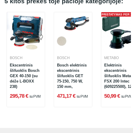
5 kitos prekės toje pačioje kategorijoje:
PRISTATYMAS PER 1 
BOSCH
BOSCH
METABO
Ekscentrinis
Bosch elektrinis
Elektrinis
šlifuoklis Bosch
ekscentrinis
ekscentrinis
GEX 40-150 (su
šlifuoklis GET
šlifuoklis Meta
dėže L-BOXX
75-150, 750 W,
FSX 200 Intec
238)
150 mm,
(609225500), 12
mm, 240 W
295,78 €
471,17 €
50,99 €
su PVM
su PVM
su PVM