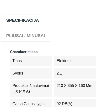
SPECIFIKACIJA
PLIUSAI / MINUSAI
Charakteristikos
Tipas
Elektrinis
Svoris
2.1
Produkto Išmatavimai
210 X 355 X 160 Mm
(I X P X A)
Garso Galios Lygis
92 DB(A)