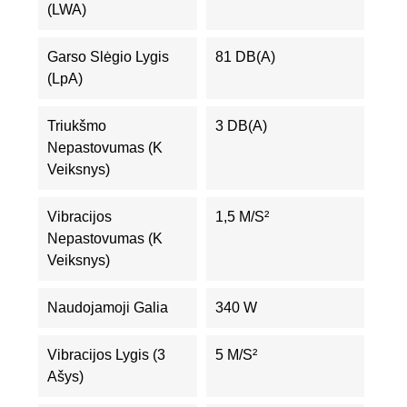
(LWA)
Garso Slėgio Lygis
81 DB(A)
(LpA)
Triukšmo
3 DB(A)
Nepastovumas (K
Veiksnys)
Vibracijos
1,5 M/s²
Nepastovumas (K
Veiksnys)
Naudojamoji Galia
340 W
Vibracijos Lygis (3
5 M/s²
Ašys)