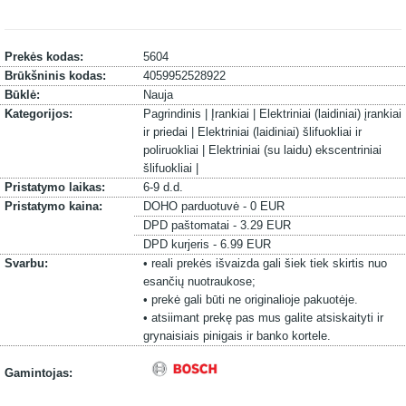
Prekės kodas:
5604
Brūkšninis kodas:
4059952528922
Būklė:
Nauja
Kategorijos:
Pagrindinis |
Įrankiai |
Elektriniai (laidiniai) įrankiai
ir priedai |
Elektriniai (laidiniai) šlifuokliai ir
poliruokliai |
Elektriniai (su laidu) ekscentriniai
šlifuokliai |
Pristatymo laikas:
6-9 d.d.
Pristatymo kaina:
DOHO parduotuvė - 0 EUR
DPD paštomatai - 3.29 EUR
DPD kurjeris - 6.99 EUR
Svarbu:
• reali prekės išvaizda gali šiek tiek skirtis nuo
esančių nuotraukose;
• prekė gali būti ne originalioje pakuotėje.
• atsiimant prekę pas mus galite atsiskaityti ir
grynaisiais pinigais ir banko kortele.
Gamintojas: