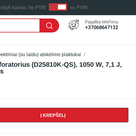
odyti kainas:
be PVM
su PVM
Pagalba telefonu:
+37068647132
ektriniai (su laidu) atskėlimo plaktukai
rforatorius (D25810K-QS), 1050 W, 7,1 J,
as
Į KREPŠELĮ