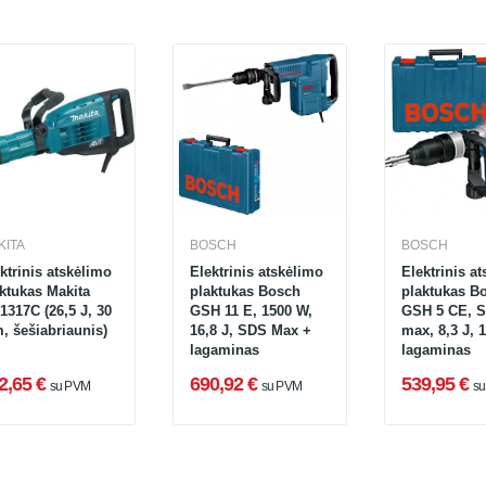
KITA
BOSCH
BOSCH
ktrinis atskėlimo
Elektrinis atskėlimo
Elektrinis a
ktukas Makita
plaktukas Bosch
plaktukas B
317C (26,5 J, 30
GSH 11 E, 1500 W,
GSH 5 CE, 
 šešiabriaunis)
16,8 J, SDS Max +
max, 8,3 J, 
lagaminas
lagaminas
2,65 €
690,92 €
539,95 €
su PVM
su PVM
s