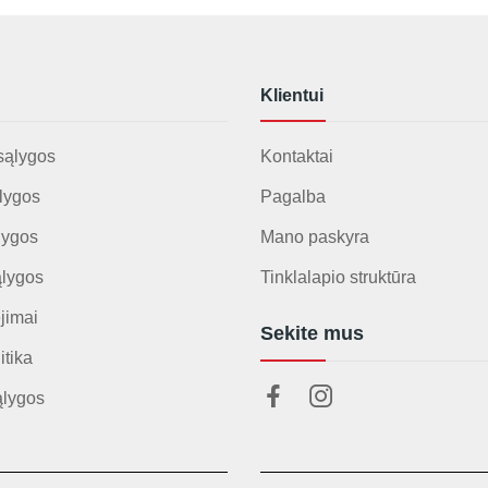
Klientui
sąlygos
Kontaktai
lygos
Pagalba
lygos
Mano paskyra
ąlygos
Tinklalapio struktūra
jimai
Sekite mus
itika
ąlygos