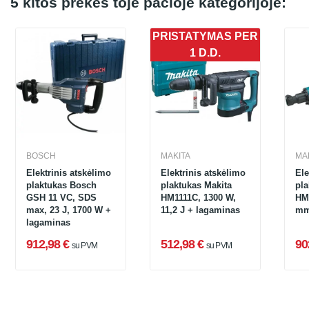
5 kitos prekės toje pačioje kategorijoje:
PRISTATYMAS PER
1 D.D.
BOSCH
MAKITA
MA
Elektrinis atskėlimo
Elektrinis atskėlimo
Ele
plaktukas Bosch
plaktukas Makita
pla
GSH 11 VC, SDS
HM1111C, 1300 W,
HM1
max, 23 J, 1700 W +
11,2 J + lagaminas
mm,
lagaminas
912,98 €
512,98 €
90
su PVM
su PVM