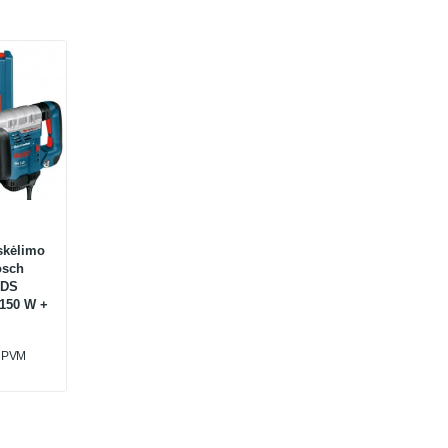
tskėlimo
osch
SDS
1150 W +
u PVM