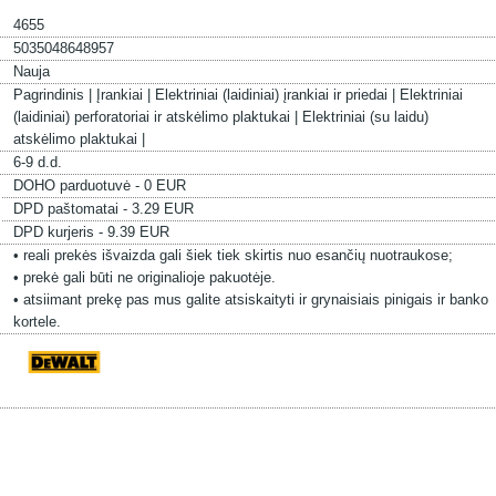
4655
5035048648957
Nauja
Pagrindinis |
Įrankiai |
Elektriniai (laidiniai) įrankiai ir priedai |
Elektriniai
(laidiniai) perforatoriai ir atskėlimo plaktukai |
Elektriniai (su laidu)
atskėlimo plaktukai |
6-9 d.d.
DOHO parduotuvė - 0 EUR
DPD paštomatai - 3.29 EUR
DPD kurjeris - 9.39 EUR
• reali prekės išvaizda gali šiek tiek skirtis nuo esančių nuotraukose;
• prekė gali būti ne originalioje pakuotėje.
• atsiimant prekę pas mus galite atsiskaityti ir grynaisiais pinigais ir banko
kortele.