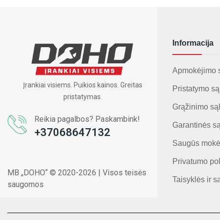
Informacija
Apmokėjimo 
Įrankiai visiems. Puikios kainos. Greitas
Pristatymo są
pristatymas.
Grąžinimo są
Reikia pagalbos? Paskambink!
Garantinės s
+37068647132
Saugūs mokė
Privatumo pol
MB „DOHO“ © 2020-2026 | Visos teisės
Taisyklės ir s
saugomos