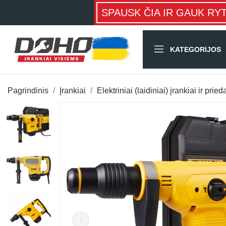
SPAUSK ČIA IR GAUK RY
KATEGORIJOS
Pagrindinis
Įrankiai
Elektriniai (laidiniai) įrankiai ir pried