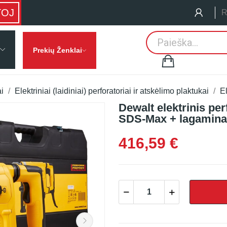
TOJ
R
Prekių Ženklai
ai
Elektriniai (laidiniai) perforatoriai ir atskėlimo plaktukai
El
Dewalt elektrinis pe
SDS-Max + lagamin
416,59 €