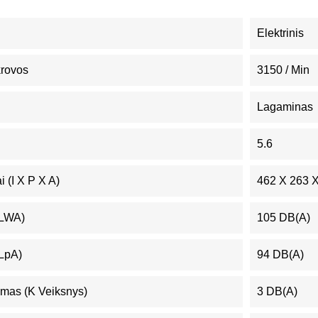
Elektrinis
krovos
3150 / Min
Lagaminas
5.6
 (I X P X A)
462 X 263 
(LWA)
105 DB(A)
(LpA)
94 DB(A)
mas (K Veiksnys)
3 DB(A)