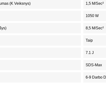
umas (K Veiksnys)
1,5 M/sec²
1050 W
šys)
8,5 M/sec²
Taip
7.1 J
SDS-Max
6-9 Darbo 