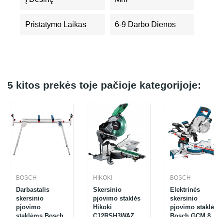
Pristatymo Laikas
6-9 Darbo Dienos
5 kitos prekės toje pačioje kategorijoje:
BOSCH
HIKOKI
BOSCH
Darbastalis
Skersinio
Elektrinės
skersinio
pjovimo staklės
skersinio
pjovimo
Hikoki
pjovimo staklė
staklėms Bosch
C12RSH3WAZ
Bosch GCM 8