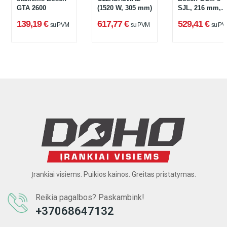
GTA 2600
(1520 W, 305 mm)
SJL, 216 mm,
1600 W,
139,19 €
617,77 €
529,41 €
su PVM
su PVM
su PV
kartoninėje
pakuotėje
Įrankiai visiems. Puikios kainos. Greitas pristatymas.
Reikia pagalbos? Paskambink!
+37068647132