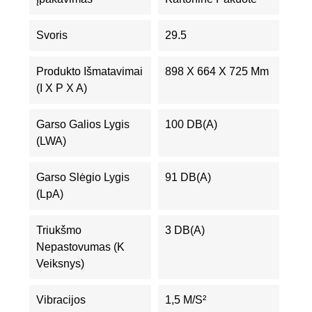
Svoris
29.5
Produkto Išmatavimai
898 X 664 X 725 Mm
(I X P X A)
Garso Galios Lygis
100 DB(A)
(LWA)
Garso Slėgio Lygis
91 DB(A)
(LpA)
Triukšmo
3 DB(A)
Nepastovumas (K
Veiksnys)
Vibracijos
1,5 M/s²