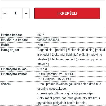
Į KREPŠELĮ
Prekės kodas:
5627
Brūkšninis kodas:
0088381854634
Būklė:
Nauja
Kategorijos:
Pagrindinis |
Įrankiai |
Elektriniai (laidiniai) įrankiai
ir priedai |
Elektriniai (laidiniai) pjūklai ir pjovimo
staklės |
Elektrinės (su laidu) skersinio pjovimo
staklės |
Pristatymo laikas:
6-9 d.d.
Pristatymo kaina:
DOHO parduotuvė - 0 EUR
DPD kurjeris - 15.79 EUR
Svarbu:
• reali prekės išvaizda gali šiek tiek skirtis nuo
esančių nuotraukose;
• prekė gali būti ne originalioje pakuotėje.
• atsiimant prekę pas mus galite atsiskaityti ir
grynaisiais pinigais ir banko kortele.