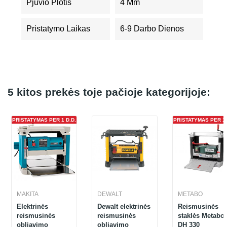
Pjūvio Plotis
4 Mm
Pristatymo Laikas
6-9 Darbo Dienos
5 kitos prekės toje pačioje kategorijoje:
PRISTATYMAS PER 1 D.D.
PRISTATYMAS PER 1 
MAKITA
DEWALT
METABO
Elektrinės
Dewalt elektrinės
Reismusinės
reismusinės
reismusinės
staklės Metabo
obliavimo
obliavimo
DH 330