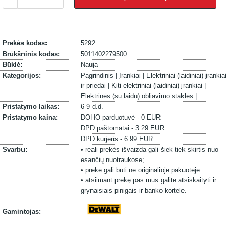
Prekės kodas:
5292
Brūkšninis kodas:
5011402279500
Būklė:
Nauja
Kategorijos:
Pagrindinis |
Įrankiai |
Elektriniai (laidiniai) įrankiai
ir priedai |
Kiti elektriniai (laidiniai) įrankiai |
Elektrinės (su laidu) obliavimo staklės |
Pristatymo laikas:
6-9 d.d.
Pristatymo kaina:
DOHO parduotuvė - 0 EUR
DPD paštomatai - 3.29 EUR
DPD kurjeris - 6.99 EUR
Svarbu:
• reali prekės išvaizda gali šiek tiek skirtis nuo
esančių nuotraukose;
• prekė gali būti ne originalioje pakuotėje.
• atsiimant prekę pas mus galite atsiskaityti ir
grynaisiais pinigais ir banko kortele.
Gamintojas: