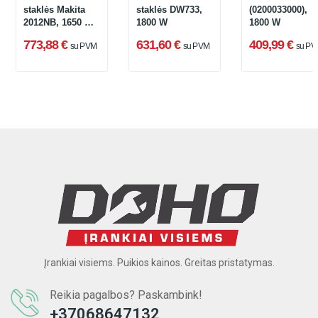
staklės Makita
staklės DW733,
(0200033000),
2012NB, 1650 W,
1800 W
1800 W
304 mm
773,88 €
631,60 €
409,99 €
su PVM
su PVM
su PV
Įrankiai visiems. Puikios kainos. Greitas pristatymas.
Reikia pagalbos? Paskambink!
+37068647132