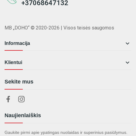
+37068647132
MB „DOHO“ © 2020-2026 | Visos teisės saugomos

Informacija

Klientui
Sekite mus
Naujienlaiškis
Gaukite pirmi apie ypatingas nuolaidas ir superinius pasiūlymus.