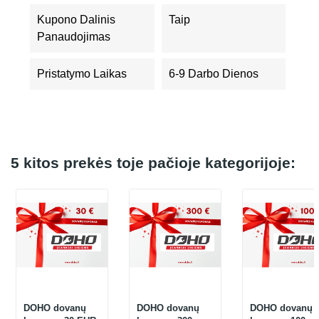
Kupono Dalinis
Taip
Panaudojimas
Pristatymo Laikas
6-9 Darbo Dienos
5 kitos prekės toje pačioje kategorijoje:
DOHO dovanų
DOHO dovanų
DOHO dovanų