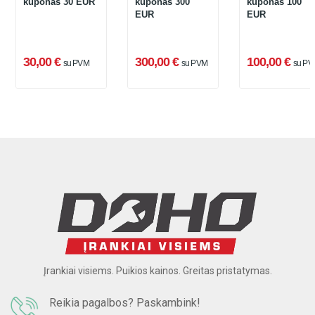
kuponas 30 EUR
kuponas 300
kuponas 100
EUR
EUR
30,00 €
300,00 €
100,00 €
su PVM
su PVM
su PV
Įrankiai visiems. Puikios kainos. Greitas pristatymas.
Reikia pagalbos? Paskambink!