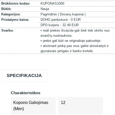
Brūkšninis kodas:
KUPONAS1000
Būklė:
Nauja
Kategorijos:
Pagrindinis |
Dovanų kuponai |
Pristatymo kaina:
DOHO parduotuvė - 0 EUR
DPD kurjeris - 32.49 EUR
Svarbu:
• reali prekės išvaizda gali šiek tiek skirtis nuo
esančių nuotraukose;
• prekė gali būti ne originalioje pakuotėje.
• atsiimant prekę pas mus galite atsiskaityti ir
grynaisiais pinigais ir banko kortele.
SPECIFIKACIJA
Charakteristikos
Kopono Galiojimas
12
(mėn)