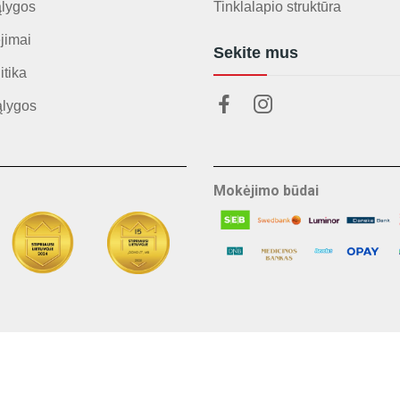
ąlygos
Tinklalapio struktūra
jimai
Sekite mus
itika
ąlygos
Mokėjimo būdai