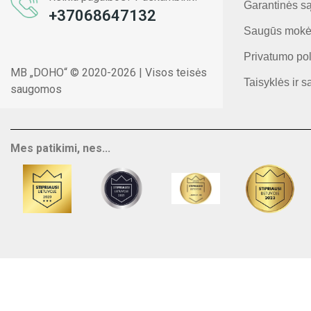
Garantinės s
+37068647132
Saugūs mokė
Privatumo pol
MB „DOHO“ © 2020-2026 | Visos teisės
Taisyklės ir s
saugomos
Mes patikimi, nes...