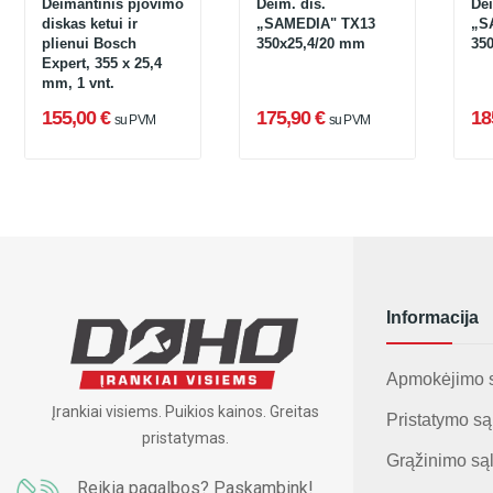
Deimantinis pjovimo
Deim. dis.
Dei
diskas ketui ir
„SAMEDIA" TX13
„S
plienui Bosch
350x25,4/20 mm
35
Expert, 355 x 25,4
mm, 1 vnt.
155,00 €
175,90 €
18
su PVM
su PVM
Informacija
Apmokėjimo 
Įrankiai visiems. Puikios kainos. Greitas
Pristatymo są
pristatymas.
Grąžinimo są
Reikia pagalbos? Paskambink!