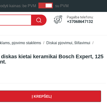
odyti kainas:
be PVM
su PVM
Pagalba telefonu:
+37068647132
ūklams, pjovimo staklėms
Diskai pjovimui, šlifavimui
diskas kietai keramikai Bosch Expert, 125
nt.
Į KREPŠELĮ