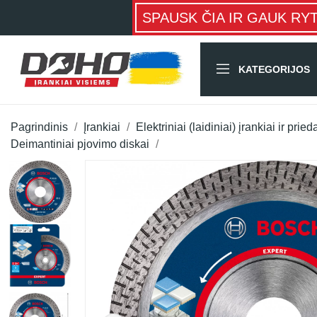
SPAUSK ČIA IR GAUK RY
KATEGORIJOS
Pagrindinis
Įrankiai
Elektriniai (laidiniai) įrankiai ir pried
Deimantiniai pjovimo diskai