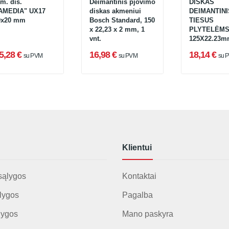
m. dis.
Deimantinis pjovimo
DISKAS
AMEDIA" UX17
diskas akmeniui
DEIMANTINI
0x20 mm
Bosch Standard, 150
TIESUS
x 22,23 x 2 mm, 1
PLYTELĖM
vnt.
125X22.23
5,28 €
16,98 €
18,14 €
su PVM
su PVM
su 
Klientui
sąlygos
Kontaktai
lygos
Pagalba
lygos
Mano paskyra