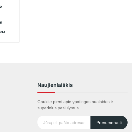
S
S
mm
PVM
Naujienlaiškis
Gaukite pirmi apie ypatingas nuolaidas ir
superinius pasiūlymus.
Prenumeruoti