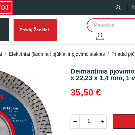
TOJ
R
Prekių Ženklai
ai
Elektriniai (laidiniai) pjūklai ir pjovimo staklės
Priedai pj
Deimantinis pjovimo 
x 22,23 x 1,4 mm, 1 v
35,50 €