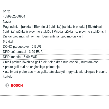
6472
4059952539904
Nauja
Pagrindinis |
Įrankiai |
Elektriniai (laidiniai) įrankiai ir priedai |
Elektriniai
(laidiniai) pjūklai ir pjovimo staklės |
Priedai pjūklams, pjovimo staklėms |
Diskai pjovimui, šlifavimui |
Deimantiniai pjovimo diskai |
6-9 d.d.
DOHO parduotuvė - 0 EUR
DPD paštomatai - 3.29 EUR
DPD kurjeris - 5.99 EUR
• reali prekės išvaizda gali šiek tiek skirtis nuo esančių nuotraukose;
• prekė gali būti ne originalioje pakuotėje.
• atsiimant prekę pas mus galite atsiskaityti ir grynaisiais pinigais ir banko
kortele.