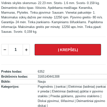
Vidinės skylės skersmuo- 22.23 mm. Storis- 1.6 mm. Svoris- 0.159 kg.
Deimantinio disko tipas- Ištisinis. Apdirbama medžiaga- Keramika,
Marmuras, Plytelės. Tinka pjovimui- Sausam. Vienetai pakuotėje- 1.
Maksimalus sūkių dažnis per minutę- 12250 rpm. Pjovimo greitis- 80 m/s.
Garantija- 24 mėn. Tinka įrankiams- Kampiniams šlifuokliams. Papildoma
informacija- Maksimalus greitis per minutę: 12250 aps./min. Tinka pjauti:
Sausas. Svoris: 0,159 kg.
Į KREPŠELĮ
Prekės kodas:
6352
Brūkšninis kodas:
3165140441308
Būklė:
Nauja
Kategorijos:
Pagrindinis |
Įrankiai |
Elektriniai (laidiniai) įrankiai
ir priedai |
Elektriniai (laidiniai) pjūklai ir pjovimo
staklės |
Priedai pjūklams, pjovimo staklėms |
Diskai pjovimui, šlifavimui |
Deimantiniai pjovimo
diskai |