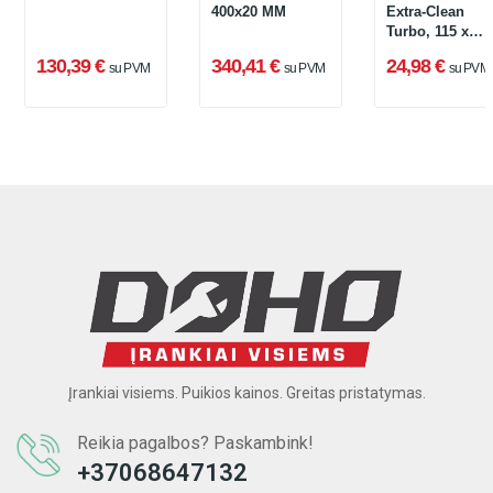
400x20 MM
Extra-Clean
Turbo, 115 x
22,23 x 1,4 mm,
130,39 €
340,41 €
24,98 €
su PVM
su PVM
su PVM
vnt.
Įrankiai visiems. Puikios kainos. Greitas pristatymas.
Reikia pagalbos? Paskambink!
+37068647132