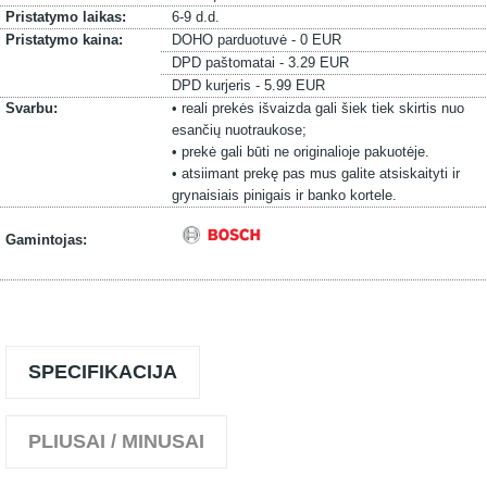
Pristatymo laikas:
6-9 d.d.
Pristatymo kaina:
DOHO parduotuvė - 0 EUR
DPD paštomatai - 3.29 EUR
DPD kurjeris - 5.99 EUR
Svarbu:
• reali prekės išvaizda gali šiek tiek skirtis nuo
esančių nuotraukose;
• prekė gali būti ne originalioje pakuotėje.
• atsiimant prekę pas mus galite atsiskaityti ir
grynaisiais pinigais ir banko kortele.
Gamintojas:
SPECIFIKACIJA
PLIUSAI / MINUSAI