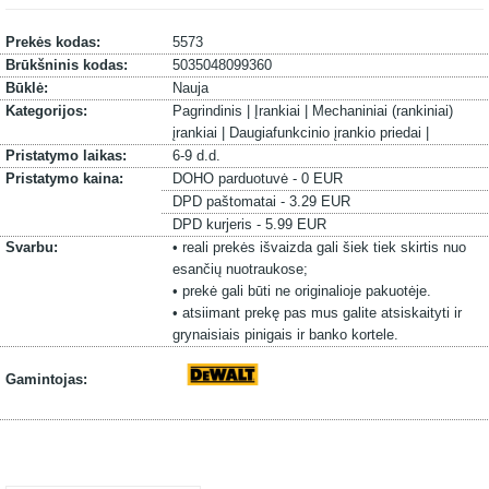
Prekės kodas:
5573
Brūkšninis kodas:
5035048099360
Būklė:
Nauja
Kategorijos:
Pagrindinis |
Įrankiai |
Mechaniniai (rankiniai)
įrankiai |
Daugiafunkcinio įrankio priedai |
Pristatymo laikas:
6-9 d.d.
Pristatymo kaina:
DOHO parduotuvė - 0 EUR
DPD paštomatai - 3.29 EUR
DPD kurjeris - 5.99 EUR
Svarbu:
• reali prekės išvaizda gali šiek tiek skirtis nuo
esančių nuotraukose;
• prekė gali būti ne originalioje pakuotėje.
• atsiimant prekę pas mus galite atsiskaityti ir
grynaisiais pinigais ir banko kortele.
Gamintojas: