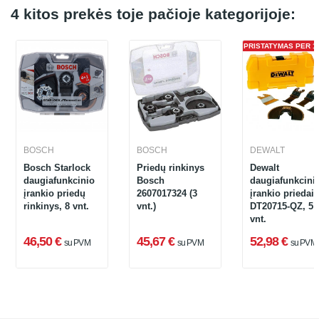
4 kitos prekės toje pačioje kategorijoje:
PRISTATYMAS PER 1 
BOSCH
BOSCH
DEWALT
Bosch Starlock
Priedų rinkinys
Dewalt
daugiafunkcinio
Bosch
daugiafunkcini
įrankio priedų
2607017324 (3
įrankio priedai
rinkinys, 8 vnt.
vnt.)
DT20715-QZ, 5
vnt.
46,50 €
45,67 €
52,98 €
su PVM
su PVM
su PVM