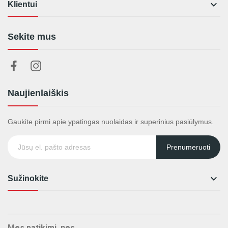

Klientui
Sekite mus
Naujienlaiškis
Gaukite pirmi apie ypatingas nuolaidas ir superinius pasiūlymus.
Prenumeruoti

Sužinokite
Mes patikimi, nes...