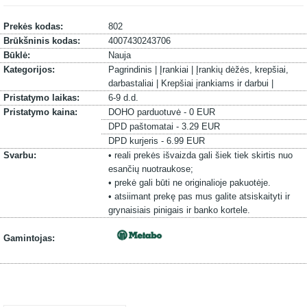
Prekės kodas:
802
Brūkšninis kodas:
4007430243706
Būklė:
Nauja
Kategorijos:
Pagrindinis |
Įrankiai |
Įrankių dėžės, krepšiai,
darbastaliai |
Krepšiai įrankiams ir darbui |
Pristatymo laikas:
6-9 d.d.
Pristatymo kaina:
DOHO parduotuvė - 0 EUR
DPD paštomatai - 3.29 EUR
DPD kurjeris - 6.99 EUR
Svarbu:
• reali prekės išvaizda gali šiek tiek skirtis nuo
esančių nuotraukose;
• prekė gali būti ne originalioje pakuotėje.
• atsiimant prekę pas mus galite atsiskaityti ir
grynaisiais pinigais ir banko kortele.
Gamintojas: