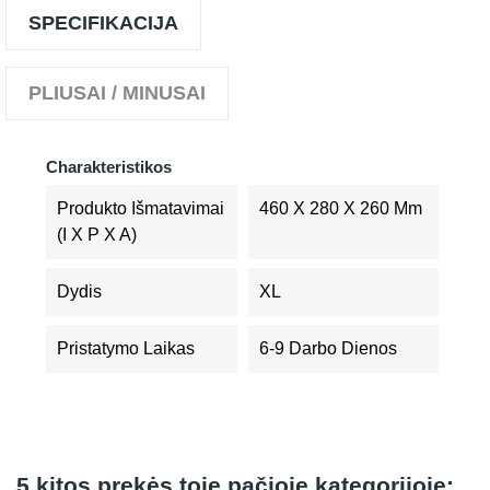
SPECIFIKACIJA
PLIUSAI / MINUSAI
Charakteristikos
Produkto Išmatavimai
460 X 280 X 260 Mm
(I X P X A)
Dydis
XL
Pristatymo Laikas
6-9 Darbo Dienos
5 kitos prekės toje pačioje kategorijoje: