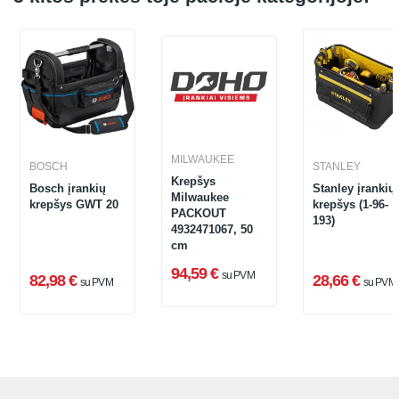
MILWAUKEE
BOSCH
STANLEY
Krepšys
Bosch įrankių
Stanley įrankių
Milwaukee
krepšys GWT 20
krepšys (1-96-
PACKOUT
193)
4932471067, 50
cm
94,59 €
su PVM
82,98 €
28,66 €
su PVM
su PVM