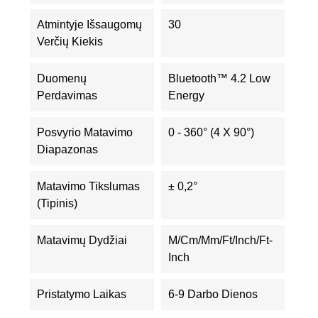
Atmintyje Išsaugomų
30
Verčių Kiekis
Duomenų
Bluetooth™ 4.2 Low
Perdavimas
Energy
Posvyrio Matavimo
0 - 360° (4 X 90°)
Diapazonas
Matavimo Tikslumas
± 0,2°
(tipinis)
Matavimų Dydžiai
M/cm/mm/ft/inch/ft-
Inch
Pristatymo Laikas
6-9 Darbo Dienos