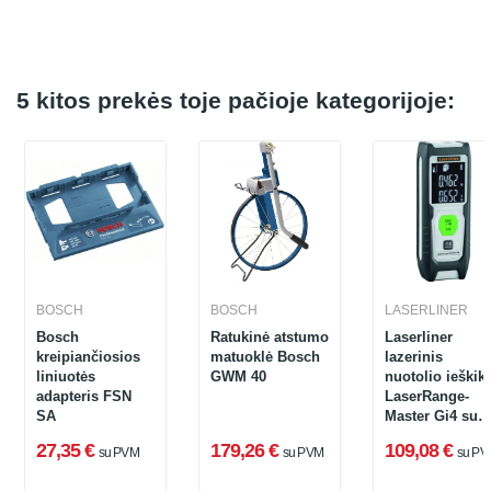
5 kitos prekės toje pačioje kategorijoje:
BOSCH
BOSCH
LASERLINER
Bosch
Ratukinė atstumo
Laserliner
kreipiančiosios
matuoklė Bosch
lazerinis
liniuotės
GWM 40
nuotolio ieškikl
adapteris FSN
LaserRange-
SA
Master Gi4 su
žaliu lazeriu
27,35 €
179,26 €
109,08 €
su PVM
su PVM
su PV