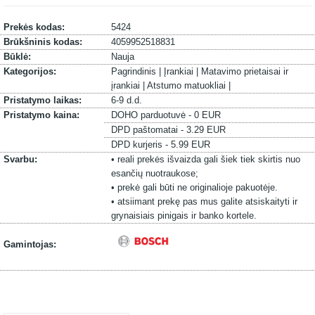
Prekės kodas:
5424
Brūkšninis kodas:
4059952518831
Būklė:
Nauja
Kategorijos:
Pagrindinis |
Įrankiai |
Matavimo prietaisai ir
įrankiai |
Atstumo matuokliai |
Pristatymo laikas:
6-9 d.d.
Pristatymo kaina:
DOHO parduotuvė - 0 EUR
DPD paštomatai - 3.29 EUR
DPD kurjeris - 5.99 EUR
Svarbu:
• reali prekės išvaizda gali šiek tiek skirtis nuo
esančių nuotraukose;
• prekė gali būti ne originalioje pakuotėje.
• atsiimant prekę pas mus galite atsiskaityti ir
grynaisiais pinigais ir banko kortele.
Gamintojas: