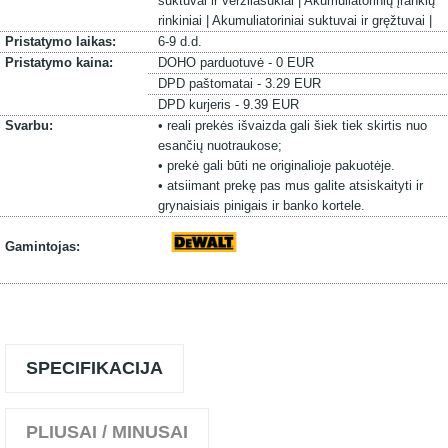
suktuvai ir veržliasukiai |
Akumuliatorinių įrankių
rinkiniai |
Akumuliatoriniai suktuvai ir gręžtuvai |
Pristatymo laikas:
6-9 d.d.
Pristatymo kaina:
DOHO parduotuvė - 0 EUR
DPD paštomatai - 3.29 EUR
DPD kurjeris - 9.39 EUR
Svarbu:
• reali prekės išvaizda gali šiek tiek skirtis nuo
esančių nuotraukose;
• prekė gali būti ne originalioje pakuotėje.
• atsiimant prekę pas mus galite atsiskaityti ir
grynaisiais pinigais ir banko kortele.
Gamintojas:
SPECIFIKACIJA
PLIUSAI / MINUSAI