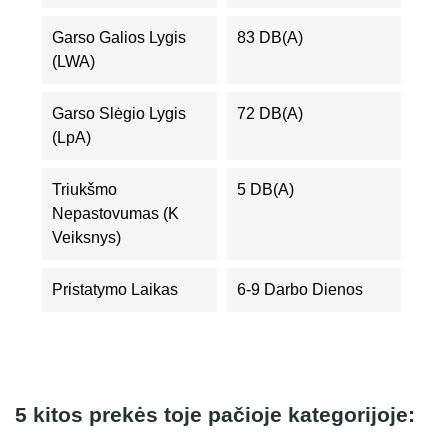
Garso Galios Lygis
83 DB(A)
(LWA)
Garso Slėgio Lygis
72 DB(A)
(LpA)
Triukšmo
5 DB(A)
Nepastovumas (K
Veiksnys)
Pristatymo Laikas
6-9 Darbo Dienos
5 kitos prekės toje pačioje kategorijoje: