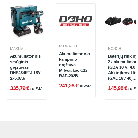
MILWAUKEE
MAKITA
BOSCH
Akumuliatorinio
Akumuliatorinis
Baterijų rinkiny
kampinio
smūginis
2x akumuliatori
gręžtuvo
gręžtuvas
(GBA 18 V, 4,0
Milwaukee C12
DHP484RTJ 18V
Ah) ir įkroviklis
RAD-202B
2x5.0Ah
(GAL 18V-40)
rinkinys, 12 V, 2
Bosch
241,26 €
su PVM
x 2 Ah, įkroviklis
335,79 €
145,98 €
su PVM
su PV
1600A019S0
+ krepšys