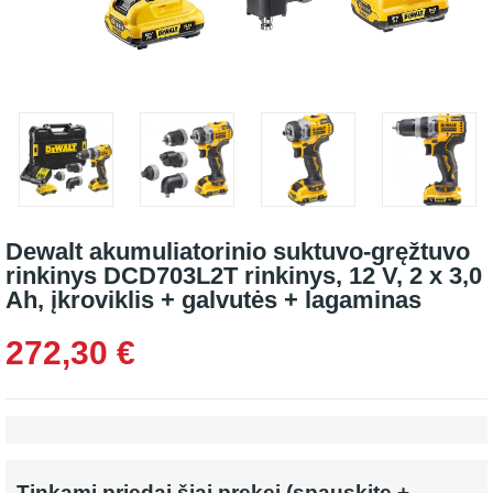
Dewalt akumuliatorinio suktuvo-gręžtuvo
rinkinys DCD703L2T rinkinys, 12 V, 2 x 3,0
Ah, įkroviklis + galvutės + lagaminas
272,30 €
Tinkami priedai šiai prekei (spauskite +