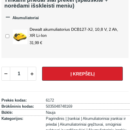
norėdami išskleisti meniu)

Akumuliatoriai
Dewalt akumuliatorius DCB127-XJ, 10,8 V, 2 Ah,
XR Li-Ion
31,99 €
Į KREPŠELĮ
Prekės kodas:
6172
Brūkšninis kodas:
5035048748169
Būklė:
Nauja
Kategorijos:
Pagrindinis |
Įrankiai |
Akumuliatoriniai įrankiai ir
priedai |
Akumuliatoriniai gręžtuvai, smūginiai