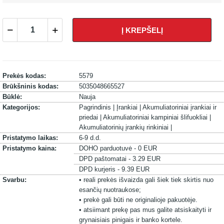
Į KREPŠELĮ
Prekės kodas:
5579
Brūkšninis kodas:
5035048665527
Būklė:
Nauja
Kategorijos:
Pagrindinis |
Įrankiai |
Akumuliatoriniai įrankiai ir
priedai |
Akumuliatoriniai kampiniai šlifuokliai |
Akumuliatorinių įrankių rinkiniai |
Pristatymo laikas:
6-9 d.d.
Pristatymo kaina:
DOHO parduotuvė - 0 EUR
DPD paštomatai - 3.29 EUR
DPD kurjeris - 9.39 EUR
Svarbu:
• reali prekės išvaizda gali šiek tiek skirtis nuo
esančių nuotraukose;
• prekė gali būti ne originalioje pakuotėje.
• atsiimant prekę pas mus galite atsiskaityti ir
grynaisiais pinigais ir banko kortele.