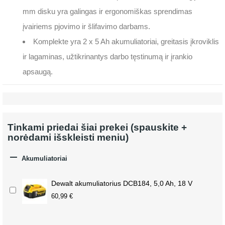
mm disku yra galingas ir ergonomiškas sprendimas
įvairiems pjovimo ir šlifavimo darbams.
Komplekte yra 2 x 5 Ah akumuliatoriai, greitasis įkroviklis
ir lagaminas, užtikrinantys darbo tęstinumą ir įrankio
apsaugą.
Tinkami priedai šiai prekei (spauskite +
norėdami išskleisti meniu)

Akumuliatoriai
Dewalt akumuliatorius DCB184, 5,0 Ah, 18 V
60,99 €