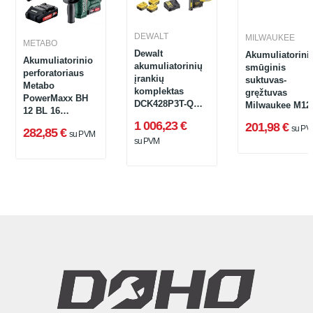
DEWALT
MILWAUKEE
METABO
Dewalt
Akumuliatorini
Akumuliatorinio
akumuliatorinių
smūginis
perforatoriaus
įrankių
suktuvas-
Metabo
komplektas
gręžtuvas
PowerMaxx BH
DCK428P3T-QW,
Milwaukee M12
12 BL 16
18 V
FPD2-202X
(600207500)
1 006,23 €
201,98 €
su PV
282,85 €
su PVM
rinkinys, 12 V,
su PVM
2x2 Ah,
įkroviklis, SDS-
plus + lagaminas