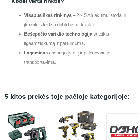
Kodėl verta rinktis?
Visapusiškas rinkinys
– 2 x 5 Ah akumuliatoriai ir
įkroviklis leidžia dirbti be pertraukų.
Bešepečio variklio technologija
suteikia
ilgaamžiškumą ir patikimumą.
Lagaminas
apsaugo įrankį ir palengvina jo
transportavimą.
5 kitos prekės toje pačioje kategorijoje: