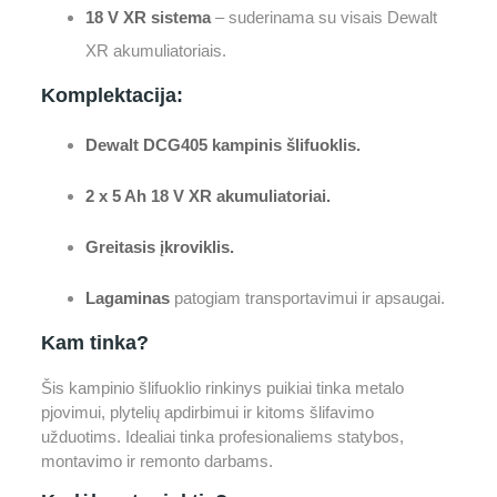
18 V XR sistema
– suderinama su visais Dewalt
XR akumuliatoriais.
Komplektacija:
Dewalt DCG405 kampinis šlifuoklis.
2 x 5 Ah 18 V XR akumuliatoriai.
Greitasis įkroviklis.
Lagaminas
patogiam transportavimui ir apsaugai.
Kam tinka?
Šis kampinio šlifuoklio rinkinys puikiai tinka metalo
pjovimui, plytelių apdirbimui ir kitoms šlifavimo
užduotims. Idealiai tinka profesionaliems statybos,
montavimo ir remonto darbams.