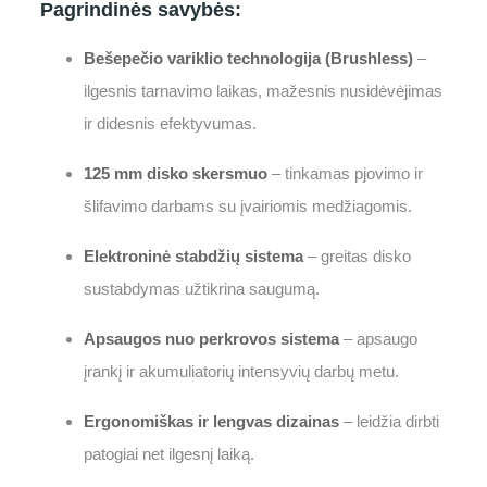
Pagrindinės savybės:
Bešepečio variklio technologija (Brushless)
–
ilgesnis tarnavimo laikas, mažesnis nusidėvėjimas
ir didesnis efektyvumas.
125 mm disko skersmuo
– tinkamas pjovimo ir
šlifavimo darbams su įvairiomis medžiagomis.
Elektroninė stabdžių sistema
– greitas disko
sustabdymas užtikrina saugumą.
Apsaugos nuo perkrovos sistema
– apsaugo
įrankį ir akumuliatorių intensyvių darbų metu.
Ergonomiškas ir lengvas dizainas
– leidžia dirbti
patogiai net ilgesnį laiką.