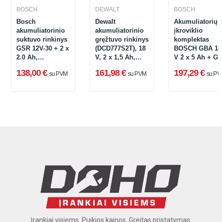
BOSCH
DEWALT
BOSCH
Bosch
Dewalt
Akumuliatorių i
akumuliatorinio
akumuliatorinio
įkroviklio
o
suktuvo rinkinys
gręžtuvo rinkinys
komplektas
GSR 12V-30 + 2 x
(DCD777S2T), 18
BOSCH GBA 18
2.0 Ah,
V, 2 x 1,5 Ah,
V 2 x 5 Ah + G
06019G9004
įkroviklis +
1880 CV
138,00 €
161,98 €
197,29 €
su PVM
su PVM
su PV
lagaminas
Įrankiai visiems. Puikios kainos. Greitas pristatymas.