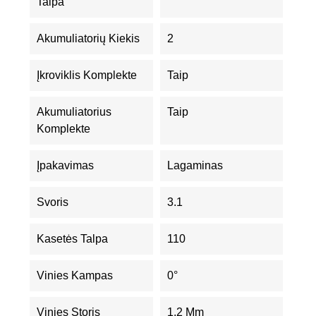
Talpa
Akumuliatorių Kiekis
2
Įkroviklis Komplekte
Taip
Akumuliatorius
Taip
Komplekte
Įpakavimas
Lagaminas
Svoris
3.1
Kasetės Talpa
110
Vinies Kampas
0°
Vinies Storis
1,2 Mm