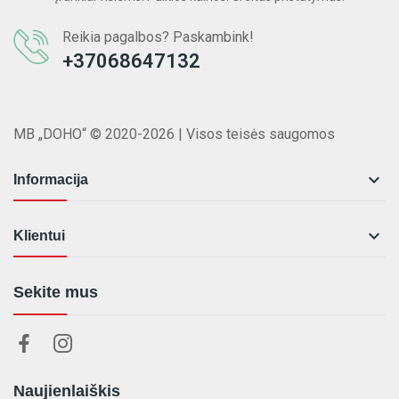
Reikia pagalbos? Paskambink!
+37068647132
MB „DOHO“ © 2020-2026 | Visos teisės saugomos

Informacija

Klientui
Sekite mus
Naujienlaiškis