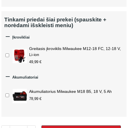
Tinkami priedai šiai prekei (spauskite +
norėdami išskleisti meniu)

Įkrovikliai
Greitasis įkroviklis Milwaukee M12-18 FC, 12-18 V,
Li-ion
49,99 €

Akumuliatoriai
Akumuliatorius Milwaukee M18 B5, 18 V, 5 Ah
78,99 €