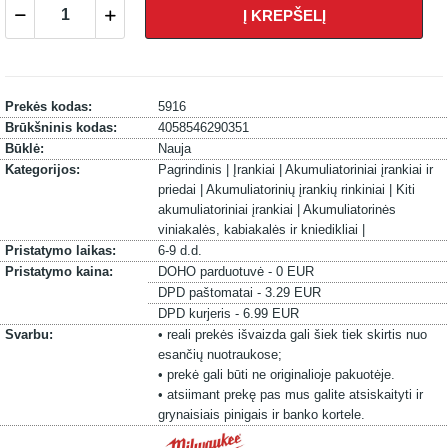
Į KREPŠELĮ
Prekės kodas:
5916
Brūkšninis kodas:
4058546290351
Būklė:
Nauja
Kategorijos:
Pagrindinis |
Įrankiai |
Akumuliatoriniai įrankiai ir
priedai |
Akumuliatorinių įrankių rinkiniai |
Kiti
akumuliatoriniai įrankiai |
Akumuliatorinės
viniakalės, kabiakalės ir kniedikliai |
Pristatymo laikas:
6-9 d.d.
Pristatymo kaina:
DOHO parduotuvė - 0 EUR
DPD paštomatai - 3.29 EUR
DPD kurjeris - 6.99 EUR
Svarbu:
• reali prekės išvaizda gali šiek tiek skirtis nuo
esančių nuotraukose;
• prekė gali būti ne originalioje pakuotėje.
• atsiimant prekę pas mus galite atsiskaityti ir
grynaisiais pinigais ir banko kortele.