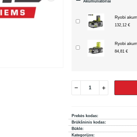

Akumuliatoriai
Ryobi akumu
132,12 €
Ryobi akumu
84,81 €
Prekės kodas:
Brūkšninis kodas:
Būklė:
Kategorijos: