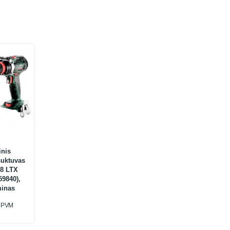
inis
suktuvas
8 LTX
59840),
minas
u PVM