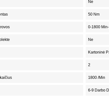
Ne
ntas
50 Nm
krovos
0-1800 Min-
plekte
Ne
Kartoninė P
2
kaičius
1800 /min
6-9 Darbo 