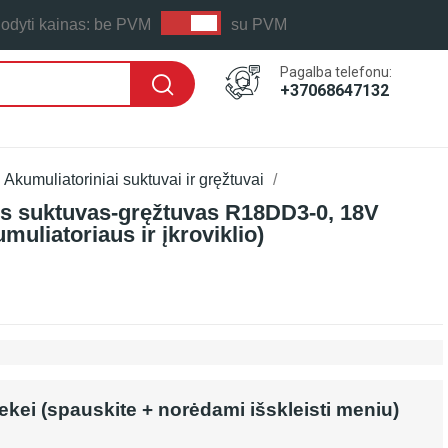
odyti kainas:
be PVM
su PVM
Pagalba telefonu:
+37068647132
Akumuliatoriniai suktuvai ir gręžtuvai
is suktuvas-gręžtuvas R18DD3-0, 18V
uliatoriaus ir įkroviklio)
rekei (spauskite + norėdami išskleisti meniu)