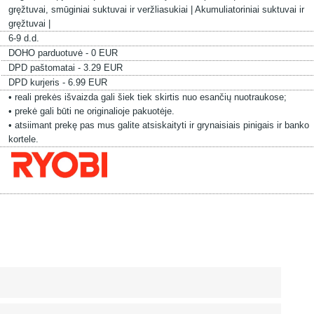
gręžtuvai, smūginiai suktuvai ir veržliasukiai |
Akumuliatoriniai suktuvai ir
gręžtuvai |
6-9 d.d.
DOHO parduotuvė - 0 EUR
DPD paštomatai - 3.29 EUR
DPD kurjeris - 6.99 EUR
• reali prekės išvaizda gali šiek tiek skirtis nuo esančių nuotraukose;
• prekė gali būti ne originalioje pakuotėje.
• atsiimant prekę pas mus galite atsiskaityti ir grynaisiais pinigais ir banko
kortele.