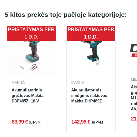
5 kitos prekės toje pačioje kategorijoje:
PRISTATYMAS PER
PRISTATYMAS PER
1 D.D.
1 D.D.
MI
MAKITA
MAKITA
Aku
Akumuliatorinis
Akumuliatorinis
gr
gręžtuvas Makita
smūginis suktuvas
M1
DDF485Z, 18 V
Makita DHP489Z
rin
Ah,
+ 
21
83,99 €
142,98 €
su PVM
su PVM