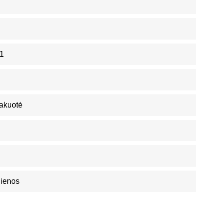
1
akuotė
Dienos