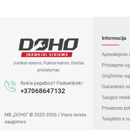
Informacija
Apmokėjimo 
Įrankiai visiems. Puikios kainos. Greitas
Pristatymo są
pristatymas.
Grąžinimo są
Reikia pagalbos? Paskambink!
Garantinės s
+37068647132
Saugūs mokė
Privatumo pol
MB „DOHO“ © 2020-2026 | Visos teisės
Taisyklės ir s
saugomos