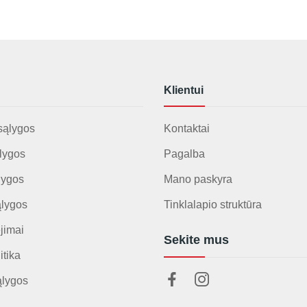
Klientui
sąlygos
Kontaktai
lygos
Pagalba
lygos
Mano paskyra
ąlygos
Tinklalapio struktūra
jimai
Sekite mus
itika
ąlygos