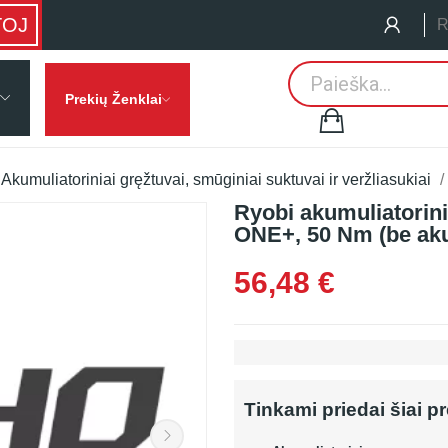
TOJ
R
Prekių Ženklai
Akumuliatoriniai gręžtuvai, smūginiai suktuvai ir veržliasukiai
Ryobi akumuliatorin
ONE+, 50 Nm (be akum
56,48 €
Tinkami priedai šiai p