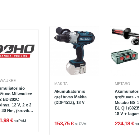
LWAUKEE
MAKITA
METABO
muliatorinio
Akumuliatorinis
Akumuliator
ęžtuvo Milwaukee
gręžtuvas Makita
gręžtuvas - 
2 BD-202C
(DDF451Z), 18 V
Metabo BS 1
kinys, 12 V, 2 x 2
BL Q I (6023
 30 Nm, įkroviklis
18 V + laga
lagaminas
1,98 €
su PVM
153,75 €
224,18 €
su PVM
s