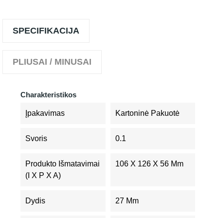
SPECIFIKACIJA
PLIUSAI / MINUSAI
Charakteristikos
Įpakavimas
Kartoninė Pakuotė
Svoris
0.1
Produkto Išmatavimai
106 X 126 X 56 Mm
(I X P X A)
Dydis
27 Mm