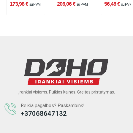
173,98 €
206,06 €
56,48 €
su PVM
su PVM
su PVM
ir įkroviklio)
rinkinys, 12 V, 2
akumuliatoriau
x 2 Ah, įkroviklis
ir įkroviklio)
+ lagaminas
Įrankiai visiems. Puikios kainos. Greitas pristatymas.
Reikia pagalbos? Paskambink!
+37068647132