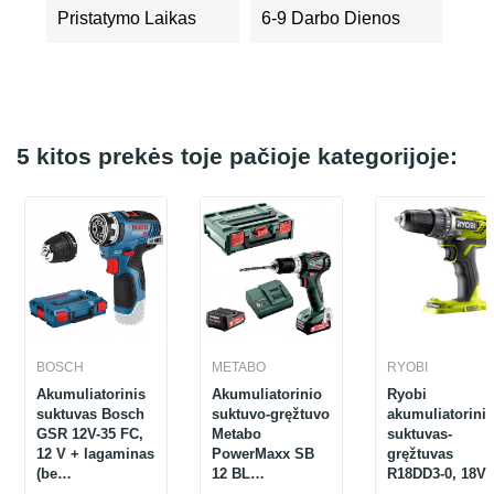
Pristatymo Laikas
6-9 Darbo Dienos
5 kitos prekės toje pačioje kategorijoje:
BOSCH
METABO
RYOBI
Akumuliatorinis
Akumuliatorinio
Ryobi
suktuvas Bosch
suktuvo-gręžtuvo
akumuliatorinis
GSR 12V-35 FC,
Metabo
suktuvas-
12 V + lagaminas
PowerMaxx SB
gręžtuvas
(be
12 BL
R18DD3-0, 18V
akumuliatoriaus
(601077500)
ONE+, 50 Nm (