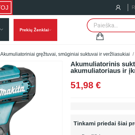
TOJ
R
Prekių Ženklai
Akumuliatoriniai gręžtuvai, smūginiai suktuvai ir veržliasukiai
Akumuliatorinis suk
akumuliatoriaus ir įk
51,98 €
Tinkami priedai šiai p