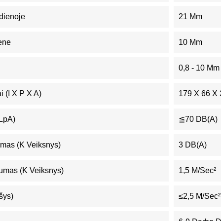
dienoje
21 Mm
ene
10 Mm
0,8 - 10 Mm
 (I X P X A)
179 X 66 X
(LpA)
≦70 DB(A)
mas (K Veiksnys)
3 DB(A)
umas (K Veiksnys)
1,5 M/sec²
šys)
≤2,5 M/sec²