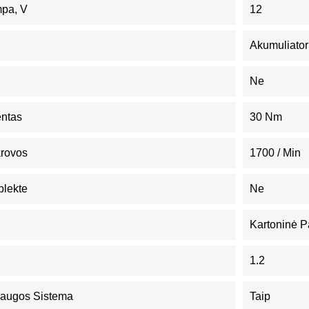
mpa, V
12
Akumuliator
Ne
ntas
30 Nm
krovos
1700 / Min
plekte
Ne
Kartoninė P
1.2
saugos Sistema
Taip