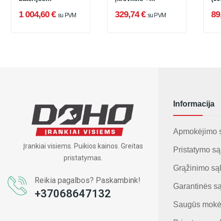
ProCORE18V 5,5Ah
lagaminas
12 
1 004,60 €
329,74 €
89
su PVM
su PVM
įkr
Informacija
Apmokėjimo 
Įrankiai visiems. Puikios kainos. Greitas
Pristatymo są
pristatymas.
Grąžinimo są
Reikia pagalbos? Paskambink!
Garantinės s
+37068647132
Saugūs mokė