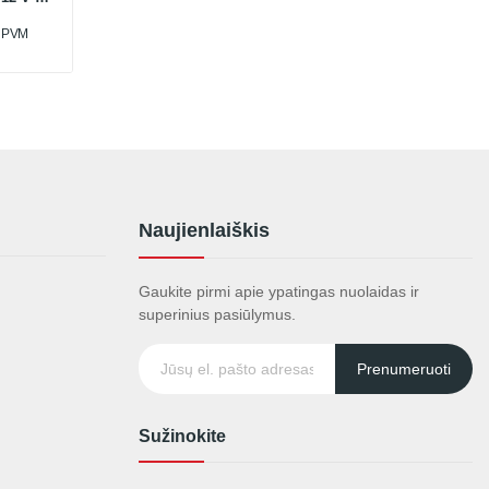
be
u PVM
aus ir
Naujienlaiškis
Gaukite pirmi apie ypatingas nuolaidas ir
superinius pasiūlymus.
Prenumeruoti
Sužinokite