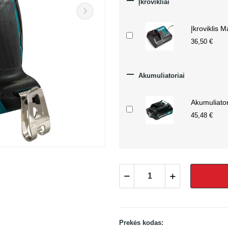

Įkrovikliai
Įkroviklis 
36,50 €

Akumuliatoriai
Akumuliato
45,48 €
Prekės kodas: