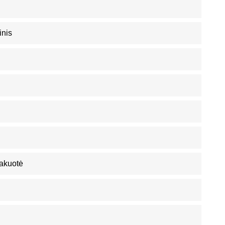
inis
akuotė