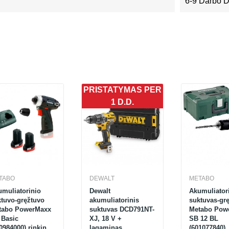
6-9 Darbo 
PRISTATYMAS PER
1 D.D.
TABO
DEWALT
METABO
muliatorinio
Dewalt
Akumuliator
ktuvo-gręžtuvo
akumuliatorinis
suktuvas-gr
tabo PowerMaxx
suktuvas DCD791NT-
Metabo Pow
 Basic
XJ, 18 V +
SB 12 BL
0984000) rinkinys,
lagaminas
(601077840),