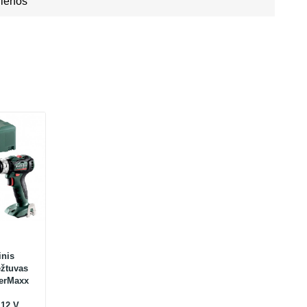
Dienos
inis
ęžtuvas
erMaxx
 12 V +