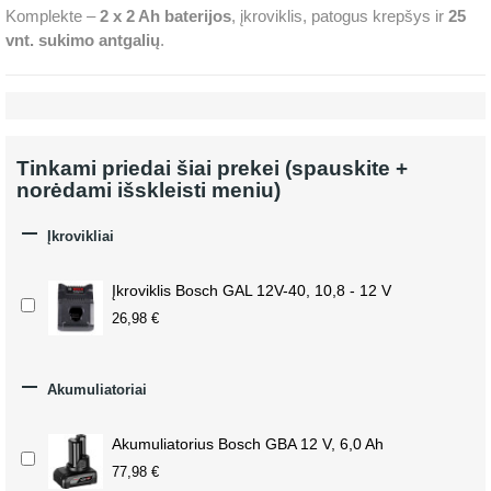
Komplekte –
2 x 2 Ah baterijos
, įkroviklis, patogus krepšys ir
25
vnt. sukimo antgalių
.
Tinkami priedai šiai prekei (spauskite +
norėdami išskleisti meniu)

Įkrovikliai
Įkroviklis Bosch GAL 12V-40, 10,8 - 12 V
26,98 €

Akumuliatoriai
Akumuliatorius Bosch GBA 12 V, 6,0 Ah
77,98 €