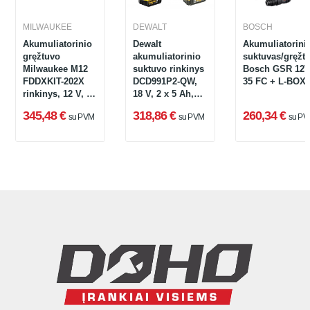
MILWAUKEE
DEWALT
BOSCH
Akumuliatorinio
Dewalt
Akumuliatorini
gręžtuvo
akumuliatorinio
suktuvas/gręžt
Milwaukee M12
suktuvo rinkinys
Bosch GSR 12V
FDDXKIT-202X
DCD991P2-QW,
35 FC + L-BOX
rinkinys, 12 V, 2
18 V, 2 x 5 Ah,
x 2 Ah, įkroviklis,
įkroviklis +
345,48 €
318,86 €
260,34 €
su PVM
su PVM
su PV
lagaminas + 4
lagaminas
griebtuvai