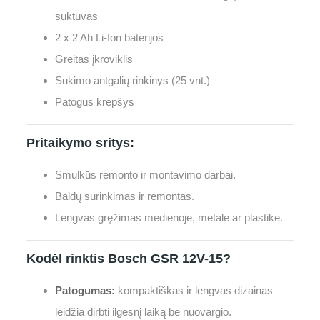
suktuvas
2 x 2 Ah Li-Ion baterijos
Greitas įkroviklis
Sukimo antgalių rinkinys (25 vnt.)
Patogus krepšys
Pritaikymo sritys:
Smulkūs remonto ir montavimo darbai.
Baldų surinkimas ir remontas.
Lengvas gręžimas medienoje, metale ar plastike.
Kodėl rinktis Bosch GSR 12V-15?
Patogumas:
kompaktiškas ir lengvas dizainas
leidžia dirbti ilgesnį laiką be nuovargio.