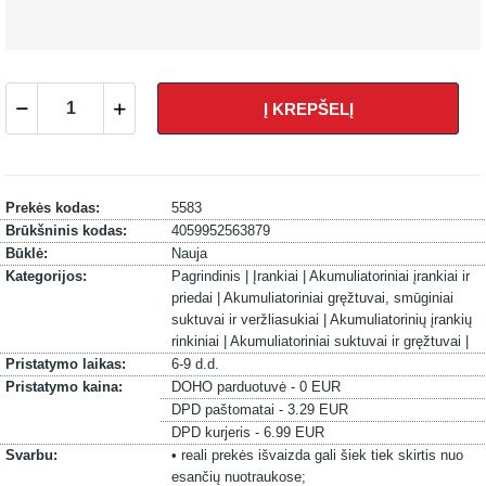
Į KREPŠELĮ
Prekės kodas:
5583
Brūkšninis kodas:
4059952563879
Būklė:
Nauja
Kategorijos:
Pagrindinis |
Įrankiai |
Akumuliatoriniai įrankiai ir
priedai |
Akumuliatoriniai gręžtuvai, smūginiai
suktuvai ir veržliasukiai |
Akumuliatorinių įrankių
rinkiniai |
Akumuliatoriniai suktuvai ir gręžtuvai |
Pristatymo laikas:
6-9 d.d.
Pristatymo kaina:
DOHO parduotuvė - 0 EUR
DPD paštomatai - 3.29 EUR
DPD kurjeris - 6.99 EUR
Svarbu:
• reali prekės išvaizda gali šiek tiek skirtis nuo
esančių nuotraukose;