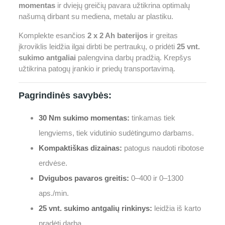
momentas
ir dviejų greičių pavara užtikrina optimalų
našumą dirbant su mediena, metalu ar plastiku.
Komplekte esančios
2 x 2 Ah baterijos
ir greitas
įkroviklis leidžia ilgai dirbti be pertraukų, o pridėti
25 vnt.
sukimo antgaliai
palengvina darbų pradžią. Krepšys
užtikrina patogų įrankio ir priedų transportavimą.
Pagrindinės savybės:
30 Nm sukimo momentas:
tinkamas tiek
lengviems, tiek vidutinio sudėtingumo darbams.
Kompaktiškas dizainas:
patogus naudoti ribotose
erdvėse.
Dvigubos pavaros greitis:
0–400 ir 0–1300
aps./min.
25 vnt. sukimo antgalių rinkinys:
leidžia iš karto
pradėti darbą.