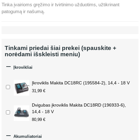
Tinka įvairioms gręžimo ir tvirtinimo užduotims, užtikrinant
patogumą ir našumą.
Tinkami priedai šiai prekei (spauskite +
norėdami išskleisti meniu)

Įkrovikliai
Įkroviklis Makita DC18RC (195584-2), 14,4 - 18 V
31,99 €
Dvigubas įkroviklis Makita DC18RD (196933-6),
14,4 - 18 V
80,99 €

Akumuliatoriai