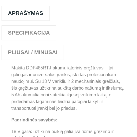
APRAŠYMAS
SPECIFIKACIJA
PLIUSAI / MINUSAI
Makita DDF485RTJ akumuliatorinis gręžtuvas – tai
galingas ir universalus įrankis, skirtas profesionaliam
naudojimui. Su 18 V varikliu ir 2 mechaniniais greičiais,
šis gręžtuvas užtikrina aukštą darbo našumą ir tikslumą.
5 Ah akumuliatoriai suteikia ilgesnį veikimo laiką, o
pridedamas lagaminas leidžia patogiai laikyti ir
transportuoti įrankį bei jo priedus.
Pagrindinės savybės:
18 V galia: užtikrina puikią galią įvairioms gręžimo ir