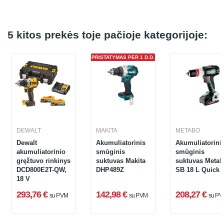
5 kitos prekės toje pačioje kategorijoje:
PRISTATYMAS PER 1 D.D.
DEWALT
MAKITA
METABO
Dewalt
Akumuliatorinis
Akumuliatorini
akumuliatorinio
smūginis
smūginis
gręžtuvo rinkinys
suktuvas Makita
suktuvas Meta
DCD800E2T-QW,
DHP489Z
SB 18 L Quick
18 V
293,76 €
142,98 €
208,27 €
su PVM
su PVM
su PV