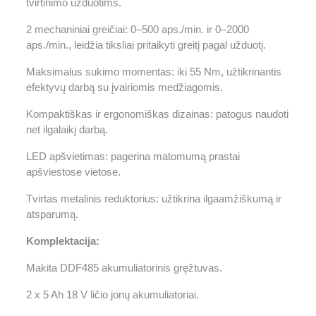
tvirtinimo užduotims.
2 mechaniniai greičiai: 0–500 aps./min. ir 0–2000
aps./min., leidžia tiksliai pritaikyti greitį pagal užduotį.
Maksimalus sukimo momentas: iki 55 Nm, užtikrinantis
efektyvų darbą su įvairiomis medžiagomis.
Kompaktiškas ir ergonomiškas dizainas: patogus naudoti
net ilgalaikį darbą.
LED apšvietimas: pagerina matomumą prastai
apšviestose vietose.
Tvirtas metalinis reduktorius: užtikrina ilgaamžiškumą ir
atsparumą.
Komplektacija:
Makita DDF485 akumuliatorinis gręžtuvas.
2 x 5 Ah 18 V ličio jonų akumuliatoriai.