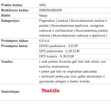
Prekės kodas:
4491
Brūkšninis kodas:
0088381866439
Būklė:
Nauja
Kategorijos:
Pagrindinis |
Įrankiai |
Akumuliatoriniai įrankiai ir
priedai |
Akumuliatoriniai gręžtuvai, smūginiai
suktuvai ir veržliasukiai |
Akumuliatorinių įrankių
rinkiniai |
Akumuliatoriniai suktuvai ir gręžtuvai |
Pristatymo laikas:
6-9 d.d.
Pristatymo kaina:
DOHO parduotuvė - 0 EUR
DPD paštomatai - 3.29 EUR
DPD kurjeris - 9.39 EUR
Svarbu:
• reali prekės išvaizda gali šiek tiek skirtis nuo
esančių nuotraukose;
• prekė gali būti ne originalioje pakuotėje.
• atsiimant prekę pas mus galite atsiskaityti ir
grynaisiais pinigais ir banko kortele.
Gamintojas: