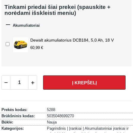
Tinkami priedai šiai prekei (spauskite +
norėdami išskleisti meniu)

Akumuliatoriai
Dewalt akumuliatorius DCB184, 5,0 Ah, 18 V
60,99 €
Į KREPŠELĮ
Prekės kodas:
5288
Brūkšninis kodas:
5035048699270
Būklė:
Nauja
Kategorijos:
Pagrindinis |
Įrankiai |
Akumuliatoriniai įrankiai ir