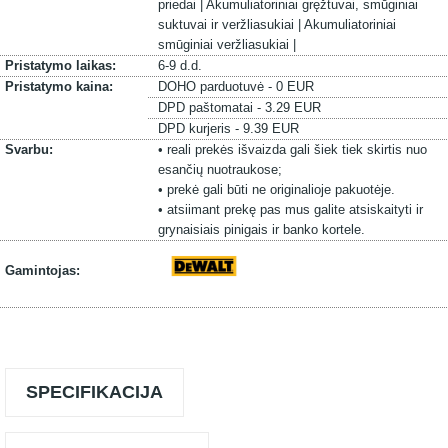
priedai |
Akumuliatoriniai gręžtuvai, smūginiai
suktuvai ir veržliasukiai |
Akumuliatoriniai
smūginiai veržliasukiai |
Pristatymo laikas:
6-9 d.d.
Pristatymo kaina:
DOHO parduotuvė - 0 EUR
DPD paštomatai - 3.29 EUR
DPD kurjeris - 9.39 EUR
Svarbu:
• reali prekės išvaizda gali šiek tiek skirtis nuo
esančių nuotraukose;
• prekė gali būti ne originalioje pakuotėje.
• atsiimant prekę pas mus galite atsiskaityti ir
grynaisiais pinigais ir banko kortele.
Gamintojas:
SPECIFIKACIJA