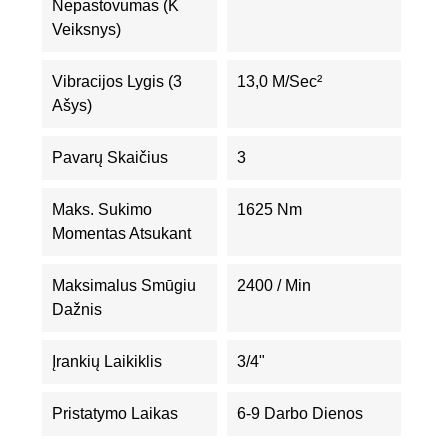
Nepastovumas (K
Veiksnys)
Vibracijos Lygis (3
13,0 M/sec²
Ašys)
Pavarų Skaičius
3
Maks. Sukimo
1625 Nm
Momentas Atsukant
Maksimalus Smūgiu
2400 / Min
Dažnis
Įrankių Laikiklis
3/4"
Pristatymo Laikas
6-9 Darbo Dienos