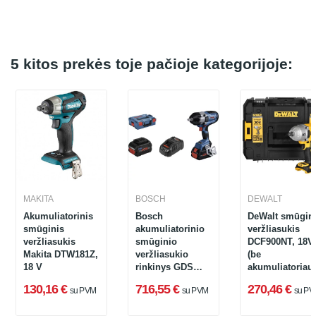
5 kitos prekės toje pačioje kategorijoje:
MAKITA
BOSCH
DEWALT
Akumuliatorinis
Bosch
DeWalt smūgin
smūginis
akumuliatorinio
veržliasukis
veržliasukis
smūginio
DCF900NT, 18V
Makita DTW181Z,
veržliasukio
(be
18 V
rinkinys GDS
akumuliatoriau
18V-1000 C + 2 x
ir įkroviklio)
130,16 €
716,55 €
270,46 €
su PVM
su PVM
su PV
5.5 Ah procore +
GAL 1880 CV