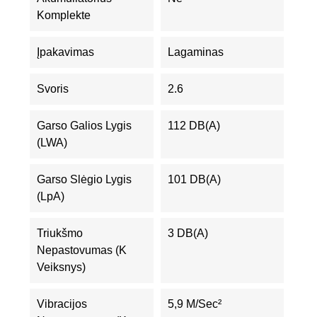
Komplekte
Įpakavimas
Lagaminas
Svoris
2.6
Garso Galios Lygis
112 DB(A)
(LWA)
Garso Slėgio Lygis
101 DB(A)
(LpA)
Triukšmo
3 DB(A)
Nepastovumas (K
Veiksnys)
Vibracijos
5,9 M/sec²