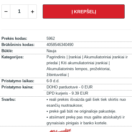
Į KREPŠELĮ
Prekės kodas:
5962
Brūkšninis kodas:
4058546340490
Būklė:
Nauja
Kategorijos:
Pagrindinis |
Įrankiai |
Akumuliatoriniai įrankiai ir
priedai |
Kiti akumuliatoriniai įrankiai |
Akumuliatorinės lempos, prožektoriai,
žibintuvėliai |
Pristatymo laikas:
6-9 d.d.
Pristatymo kaina:
DOHO parduotuvė - 0 EUR
DPD kurjeris - 9.39 EUR
Svarbu:
• reali prekės išvaizda gali šiek tiek skirtis nuo
esančių nuotraukose;
• prekė gali būti ne originalioje pakuotėje.
• atsiimant prekę pas mus galite atsiskaityti ir
grynaisiais pinigais ir banko kortele.