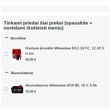
Tinkami priedai šiai prekei (spauskite +
norėdami išskleisti meniu)

Įkrovikliai
Greitasis įkroviklis Milwaukee M12-18 FC, 12-18 V,
Li-ion
49,99 €

Akumuliatoriai
Akumuliatorius Milwaukee M18 B5, 18 V, 5 Ah
78,99 €