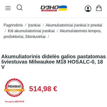
Pagrindinis
Įrankiai
Akumuliatoriniai įrankiai ir priedai
Kiti akumuliatoriniai įrankiai
Akumuliatorinės lempos,
prožektoriai, žibintuvėliai
Akumuliatorinis didelės galios pastatomas
šviestuvas Milwaukee M18 HOSALC-0, 18
V
514,98 €
Atnaujinta 2026-08-08