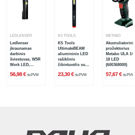
LEDLENSER
KS TOOLS
METABO
Ledlenser
KS Tools
Akumuliatorini
įkraunamas
UltimateBEAM
prožektorius
darbinis
aliumininis LED
Metabo ULA 14.
šviestuvas, W5R
rašiklinis
18 LED
Work LED,
žibintuvėlis su
(600368000)
600lm, 6h
ličio jonų
56,98 €
23,30 €
57,67 €
su PVM
su PVM
su PVM
akumuliatoriumi,
150 liumenų
(150.4540)