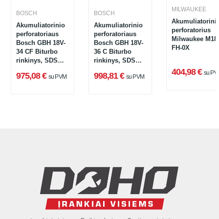
MILWAUKEE
BOSCH
BOSCH
Akumuliatorini
Akumuliatorinio
Akumuliatorinio
perforatorius
perforatoriaus
perforatoriaus
Milwaukee M18
Bosch GBH 18V-
Bosch GBH 18V-
FH-0X
34 CF Biturbo
36 C Biturbo
rinkinys, SDS
rinkinys, SDS
plus, 5,8 J, 18 V,
max, 18 V, 2 x 8
404,98 €
su PV
975,08 €
998,81 €
su PVM
su PVM
2 x 8 Ah,
Ah, įkroviklis,
įkroviklis +
modulis +
lagaminas
lagaminas