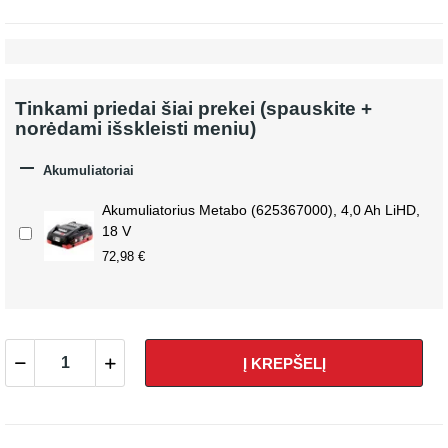
Tinkami priedai šiai prekei (spauskite +
norėdami išskleisti meniu)

Akumuliatoriai
Akumuliatorius Metabo (625367000), 4,0 Ah LiHD,
18 V
72,98 €
Į KREPŠELĮ