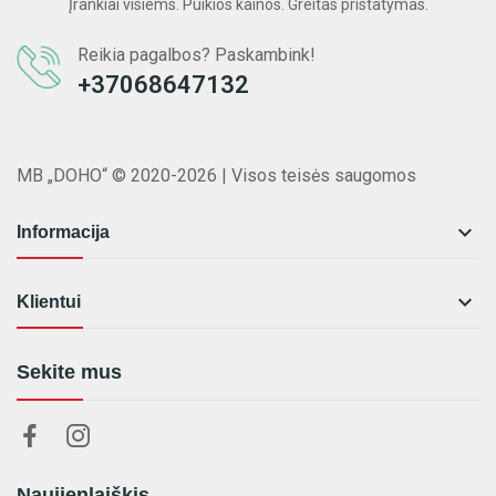
Įrankiai visiems. Puikios kainos. Greitas pristatymas.
Reikia pagalbos? Paskambink!
+37068647132
MB „DOHO“ © 2020-2026 | Visos teisės saugomos

Informacija

Klientui
Sekite mus
Naujienlaiškis