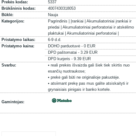
Prekės kodas:
5337
Brūkšninis kodas:
4007430318053
Būklė:
Nauja
Kategorijos:
Pagrindinis |
Įrankiai |
Akumuliatoriniai įrankiai ir
priedai |
Akumuliatoriniai perforatoriai ir atskėlimo
plaktukai |
Akumuliatoriniai perforatoriai |
Pristatymo laikas:
6-9 d.d.
Pristatymo kaina:
DOHO parduotuvė - 0 EUR
DPD paštomatai - 3.29 EUR
DPD kurjeris - 9.39 EUR
Svarbu:
• reali prekės išvaizda gali šiek tiek skirtis nuo
esančių nuotraukose;
• prekė gali būti ne originalioje pakuotėje.
• atsiimant prekę pas mus galite atsiskaityti ir
grynaisiais pinigais ir banko kortele.
Gamintojas: