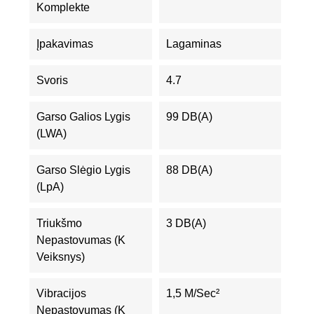
Komplekte
Įpakavimas
Lagaminas
Svoris
4.7
Garso Galios Lygis
99 DB(A)
(LWA)
Garso Slėgio Lygis
88 DB(A)
(LpA)
Triukšmo
3 DB(A)
Nepastovumas (K
Veiksnys)
Vibracijos
1,5 M/sec²
Nepastovumas (K