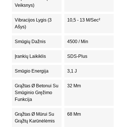
Veiksnys)
Vibracijos Lygis (3
10,5 - 13 M/sec²
Ašys)
Smūgių Dažnis
4500 / Min
Įrankių Laikiklis
SDS-Plus
Smūgio Energija
3,1 J
Grąžtas Ø Betonui Su
32 Mm
Smūginio Gręžimo
Funkcija
Grąžtas Ø Mūrui Su
68 Mm
Grąžtų Karūnėlėmis