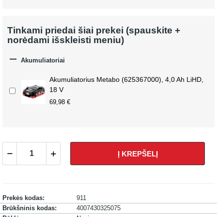
Tinkami priedai šiai prekei (spauskite +
norėdami išskleisti meniu)

Akumuliatoriai
Akumuliatorius Metabo (625367000), 4,0 Ah LiHD,
18 V
69,98 €
Į KREPŠELĮ
Prekės kodas:
911
Brūkšninis kodas:
4007430325075