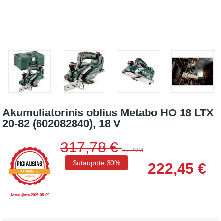
Akumuliatorinis oblius Metabo HO 18 LTX
20-82 (602082840), 18 V
317,78 €
su PVM
Sutaupote 30%
222,45 €
Atnaujinta 2026-08-09