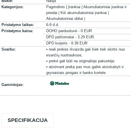
Būklė:
Nauja
Kategorijos:
Pagrindinis |
Įrankiai |
Akumuliatoriniai įrankiai ir
priedai |
Kiti akumuliatoriniai įrankiai |
Akumuliatoriniai obliai |
Pristatymo laikas:
6-9 d.d.
Pristatymo kaina:
DOHO parduotuvė - 0 EUR
DPD paštomatai - 3.29 EUR
DPD kurjeris - 9.39 EUR
Svarbu:
• reali prekės išvaizda gali šiek tiek skirtis nuo
esančių nuotraukose;
• prekė gali būti ne originalioje pakuotėje.
• atsiimant prekę pas mus galite atsiskaityti ir
grynaisiais pinigais ir banko kortele.
Gamintojas:
SPECIFIKACIJA