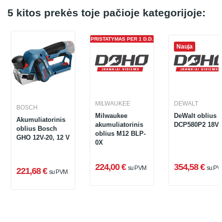
5 kitos prekės toje pačioje kategorijoje:
PRISTATYMAS PER 1 D.D.
Nauja
MILWAUKEE
DEWALT
BOSCH
Milwaukee
DeWalt oblius
Akumuliatorinis
akumuliatorinis
DCP580P2 18V
oblius Bosch
oblius M12 BLP-
GHO 12V-20, 12 V
0X
224,00 €
354,58 €
su PVM
su PV
221,68 €
su PVM