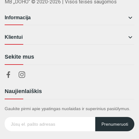
MB „DOHO“ © 2020-2026 | Visos teisės saugomos

Informacija

Klientui
Sekite mus
Naujienlaiškis
Gaukite pirmi apie ypatingas nuolaidas ir superinius pasiūlymus.
Prenumeruoti