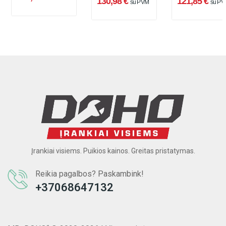
130,98 €
121,85 €
su PVM
su PV
bar
Įrankiai visiems. Puikios kainos. Greitas pristatymas.
Reikia pagalbos? Paskambink!
+37068647132