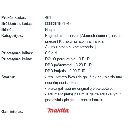
Prekės kodas:
461
Brūkšninis kodas:
0088381871747
Būklė:
Nauja
Kategorijos:
Pagrindinis |
Įrankiai |
Akumuliatoriniai įrankiai ir
priedai |
Kiti akumuliatoriniai įrankiai |
Akumuliatoriniai kompresoriai |
Pristatymo laikas:
6-9 d.d.
Pristatymo kaina:
DOHO parduotuvė - 0 EUR
DPD paštomatai - 3.29 EUR
DPD kurjeris - 5.99 EUR
Svarbu:
• reali prekės išvaizda gali šiek tiek skirtis nuo
esančių nuotraukose;
• prekė gali būti ne originalioje pakuotėje.
• atsiimant prekę pas mus galite atsiskaityti ir
grynaisiais pinigais ir banko kortele.
Gamintojas: