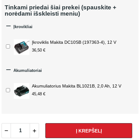
Tinkami priedai šiai prekei (spauskite +
norėdami išskleisti meniu)

Įkrovikliai
Įkroviklis Makita DC10SB (197363-4), 12 V
36,50 €

Akumuliatoriai
Akumuliatorius Makita BL1021B, 2,0 Ah, 12 V
45,48 €
Į KREPŠELĮ