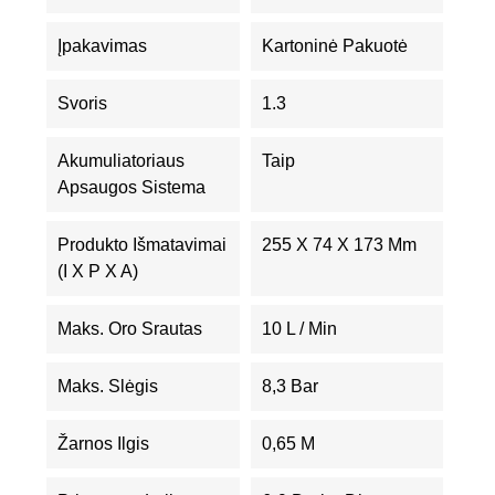
Įpakavimas
Kartoninė Pakuotė
Svoris
1.3
Akumuliatoriaus
Taip
Apsaugos Sistema
Produkto Išmatavimai
255 X 74 X 173 Mm
(I X P X A)
Maks. Oro Srautas
10 L / Min
Maks. Slėgis
8,3 Bar
Žarnos Ilgis
0,65 M