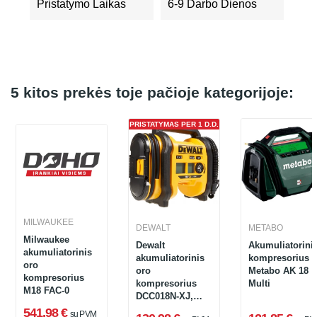
Pristatymo Laikas
6-9 Darbo Dienos
5 kitos prekės toje pačioje kategorijoje:
PRISTATYMAS PER 1 D.D.
MILWAUKEE
DEWALT
METABO
Milwaukee
Dewalt
Akumuliatorini
akumuliatorinis
akumuliatorinis
kompresorius
oro
oro
Metabo AK 18
kompresorius
kompresorius
Multi
M18 FAC-0
DCC018N-XJ,
12/18/240 V, 11
541,98 €
su PVM