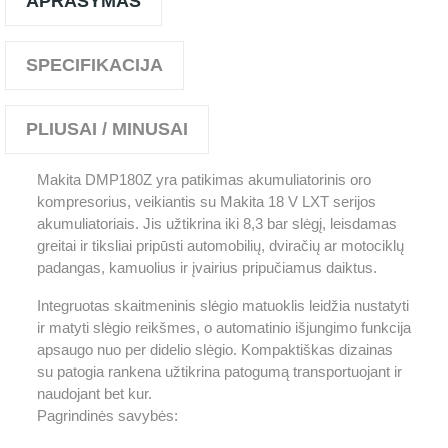
APRAŠYMAS
SPECIFIKACIJA
PLIUSAI / MINUSAI
Makita DMP180Z yra patikimas akumuliatorinis oro
kompresorius, veikiantis su Makita 18 V LXT serijos
akumuliatoriais. Jis užtikrina iki 8,3 bar slėgį, leisdamas
greitai ir tiksliai pripūsti automobilių, dviračių ar motociklų
padangas, kamuolius ir įvairius pripučiamus daiktus.
Integruotas skaitmeninis slėgio matuoklis leidžia nustatyti
ir matyti slėgio reikšmes, o automatinio išjungimo funkcija
apsaugo nuo per didelio slėgio. Kompaktiškas dizainas
su patogia rankena užtikrina patogumą transportuojant ir
naudojant bet kur.
Pagrindinės savybės: