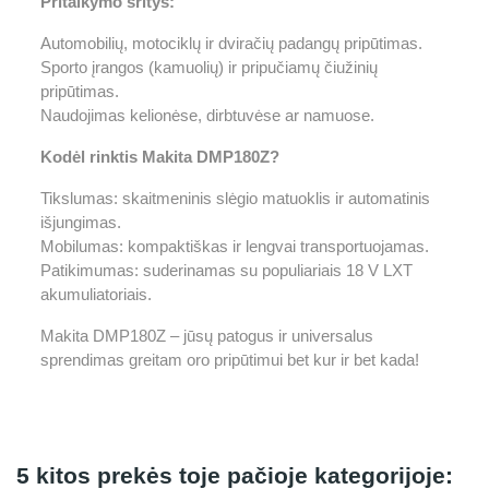
Pritaikymo sritys:
Automobilių, motociklų ir dviračių padangų pripūtimas.
Sporto įrangos (kamuolių) ir pripučiamų čiužinių
pripūtimas.
Naudojimas kelionėse, dirbtuvėse ar namuose.
Kodėl rinktis Makita DMP180Z?
Tikslumas: skaitmeninis slėgio matuoklis ir automatinis
išjungimas.
Mobilumas: kompaktiškas ir lengvai transportuojamas.
Patikimumas: suderinamas su populiariais 18 V LXT
akumuliatoriais.
Makita DMP180Z – jūsų patogus ir universalus
sprendimas greitam oro pripūtimui bet kur ir bet kada!
5 kitos prekės toje pačioje kategorijoje: