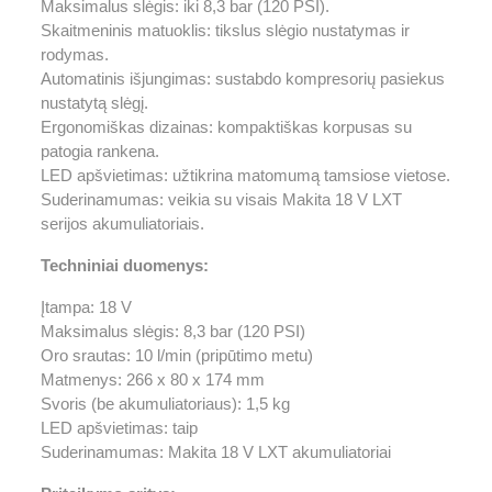
Maksimalus slėgis: iki 8,3 bar (120 PSI).
Skaitmeninis matuoklis: tikslus slėgio nustatymas ir
rodymas.
Automatinis išjungimas: sustabdo kompresorių pasiekus
nustatytą slėgį.
Ergonomiškas dizainas: kompaktiškas korpusas su
patogia rankena.
LED apšvietimas: užtikrina matomumą tamsiose vietose.
Suderinamumas: veikia su visais Makita 18 V LXT
serijos akumuliatoriais.
Techniniai duomenys:
Įtampa: 18 V
Maksimalus slėgis: 8,3 bar (120 PSI)
Oro srautas: 10 l/min (pripūtimo metu)
Matmenys: 266 x 80 x 174 mm
Svoris (be akumuliatoriaus): 1,5 kg
LED apšvietimas: taip
Suderinamumas: Makita 18 V LXT akumuliatoriai