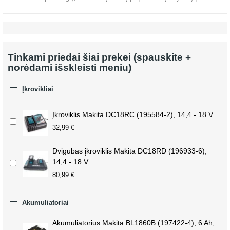
Tinkami priedai šiai prekei (spauskite +
norėdami išskleisti meniu)

Įkrovikliai
Įkroviklis Makita DC18RC (195584-2), 14,4 - 18 V
32,99 €
Dvigubas įkroviklis Makita DC18RD (196933-6),
14,4 - 18 V
80,99 €

Akumuliatoriai
Akumuliatorius Makita BL1860B (197422-4), 6 Ah,