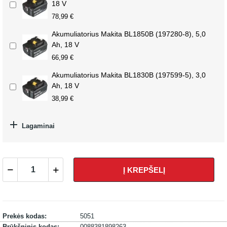
18 V
78,99 €
Akumuliatorius Makita BL1850B (197280-8), 5,0
Ah, 18 V
66,99 €
Akumuliatorius Makita BL1830B (197599-5), 3,0
Ah, 18 V
38,99 €

Lagaminai
Į KREPŠELĮ
Prekės kodas:
5051
Brūkšninis kodas:
0088381898263