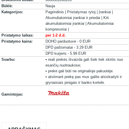
Būklė:
Nauja
Kategorijos:
Pagrindinis |
Pristatymas rytoj |
Įrankiai |
Akumuliatoriniai įrankiai ir priedai |
Kiti
akumuliatoriniai įrankiai |
Akumuliatoriniai
kompresoriai |
Pristatymo laikas:
per 1-2 d.d.
Pristatymo kaina:
DOHO parduotuvė - 0 EUR
DPD paštomatai - 3.29 EUR
DPD kurjeris - 5.99 EUR
Svarbu:
• reali prekės išvaizda gali šiek tiek skirtis nuo
esančių nuotraukose;
• prekė gali būti ne originalioje pakuotėje.
• atsiimant prekę pas mus galite atsiskaityti ir
grynaisiais pinigais ir banko kortele.
Gamintojas: