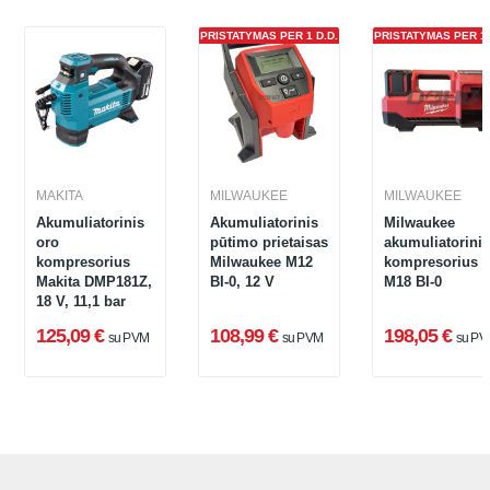
PRISTATYMAS PER 1 D.D.
PRISTATYMAS PER 1 
MAKITA
MILWAUKEE
MILWAUKEE
Akumuliatorinis
Akumuliatorinis
Milwaukee
oro
pūtimo prietaisas
akumuliatorinis
kompresorius
Milwaukee M12
kompresorius
Makita DMP181Z,
BI-0, 12 V
M18 BI-0
18 V, 11,1 bar
125,09 €
108,99 €
198,05 €
su PVM
su PVM
su PV