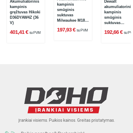
Akumuliatorinis
Dewalt
kampinis
kampinis
akumuliatorinis
smūginis
gręžtuvas Hikoki
kampinis
suktuvas
D36DYAW4Z (36
smūginis
Milwaukee M18
V)
suktuvas
BRAID-0, 18 V,
DCD740NT-XJ, 
197,93 €
su PVM
1/4", 81 Nm
401,41 €
192,66 €
su PVM
su PV
V + lagaminas
Įrankiai visiems. Puikios kainos. Greitas pristatymas.