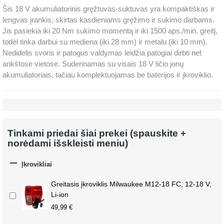
Šis 18 V akumuliatorinis gręžtuvas-suktuvas yra kompaktiškas ir
lengvas įrankis, skirtas kasdieniams gręžimo ir sukimo darbams.
Jis pasiekia iki 20 Nm sukimo momentą ir iki 1500 aps./min. greitį,
todėl tinka darbui su mediena (iki 28 mm) ir metalu (iki 10 mm).
Nedidelis svoris ir patogus valdymas leidžia patogiai dirbti net
ankštose vietose. Suderinamas su visais 18 V ličio jonų
akumuliatoriais, tačiau komplektuojamas be baterijos ir įkroviklio.
Tinkami priedai šiai prekei (spauskite +
norėdami išskleisti meniu)

Įkrovikliai
Greitasis įkroviklis Milwaukee M12-18 FC, 12-18 V,
Li-ion
49,99 €