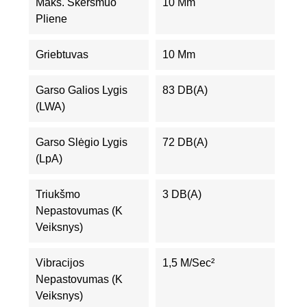
Maks. Skersmuo
10 Mm
Pliene
Griebtuvas
10 Mm
Garso Galios Lygis
83 DB(A)
(LWA)
Garso Slėgio Lygis
72 DB(A)
(LpA)
Triukšmo
3 DB(A)
Nepastovumas (K
Veiksnys)
Vibracijos
1,5 M/sec²
Nepastovumas (K
Veiksnys)