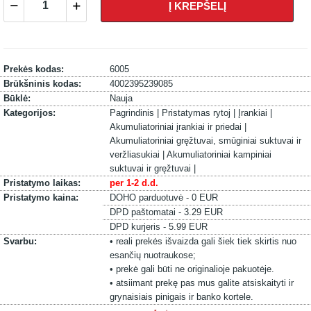
Į KREPŠELĮ
Prekės kodas:
6005
Brūkšninis kodas:
4002395239085
Būklė:
Nauja
Kategorijos:
Pagrindinis |
Pristatymas rytoj |
Įrankiai |
Akumuliatoriniai įrankiai ir priedai |
Akumuliatoriniai gręžtuvai, smūginiai suktuvai ir
veržliasukiai |
Akumuliatoriniai kampiniai
suktuvai ir gręžtuvai |
Pristatymo laikas:
per 1-2 d.d.
Pristatymo kaina:
DOHO parduotuvė - 0 EUR
DPD paštomatai - 3.29 EUR
DPD kurjeris - 5.99 EUR
Svarbu:
• reali prekės išvaizda gali šiek tiek skirtis nuo
esančių nuotraukose;
• prekė gali būti ne originalioje pakuotėje.
• atsiimant prekę pas mus galite atsiskaityti ir
grynaisiais pinigais ir banko kortele.