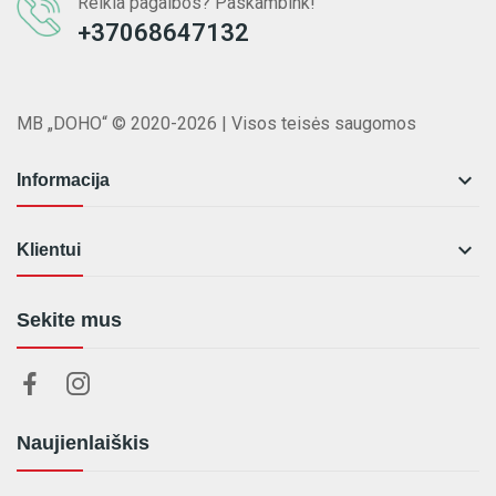
Reikia pagalbos? Paskambink!
+37068647132
MB „DOHO“ © 2020-2026 | Visos teisės saugomos

Informacija

Klientui
Sekite mus
Naujienlaiškis