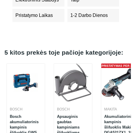
Pristatymo Laikas
1-2 Darbo Dienos
5 kitos prekės toje pačioje kategorijoje:
PRISTATYMAS PER 1 
BOSCH
BOSCH
MAKITA
Bosch
Apsauginis
Akumuliatorini
akumuliatorinis
gaubtas
kampinis
kampinis
kampiniams
šlifuoklis Makit
šlifuoklis GWS
šlifuokliams
DGA521ZX1, 18