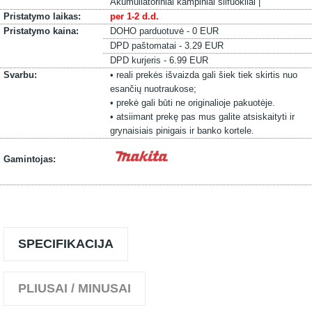
Akumuliatoriniai kampiniai šlifuokliai |
Pristatymo laikas:
per 1-2 d.d.
Pristatymo kaina:
DOHO parduotuvė - 0 EUR
DPD paštomatai - 3.29 EUR
DPD kurjeris - 6.99 EUR
Svarbu:
• reali prekės išvaizda gali šiek tiek skirtis nuo
esančių nuotraukose;
• prekė gali būti ne originalioje pakuotėje.
• atsiimant prekę pas mus galite atsiskaityti ir
grynaisiais pinigais ir banko kortele.
Gamintojas:
SPECIFIKACIJA
PLIUSAI / MINUSAI