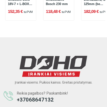
18V-7 + L-BOXX,
Bosch 230 mm
125mm (be
125 mm,
akumuliatoriau
152,35 €
118,48 €
182,09 €
su PVM
su PVM
su PV
06019H9004
ir įkroviklio)
Įrankiai visiems. Puikios kainos. Greitas pristatymas.
Reikia pagalbos? Paskambink!
+37068647132