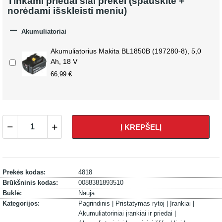
Tinkami priedai šiai prekei (spauskite +
norėdami išskleisti meniu)

Akumuliatoriai
Akumuliatorius Makita BL1850B (197280-8), 5,0
Ah, 18 V
66,99 €
Į KREPŠELĮ
Prekės kodas:
4818
Brūkšninis kodas:
0088381893510
Būklė:
Nauja
Kategorijos:
Pagrindinis |
Pristatymas rytoj |
Įrankiai |
Akumuliatoriniai įrankiai ir priedai |