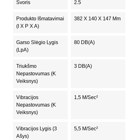
Svoris
2.5
Produkto Išmatavimai
382 X 140 X 147 Mm
(I X P X A)
Garso Slėgio Lygis
80 DB(A)
(LpA)
Triukšmo
3 DB(A)
Nepastovumas (K
Veiksnys)
Vibracijos
1,5 M/sec²
Nepastovumas (K
Veiksnys)
Vibracijos Lygis (3
5,5 M/sec²
Ašys)