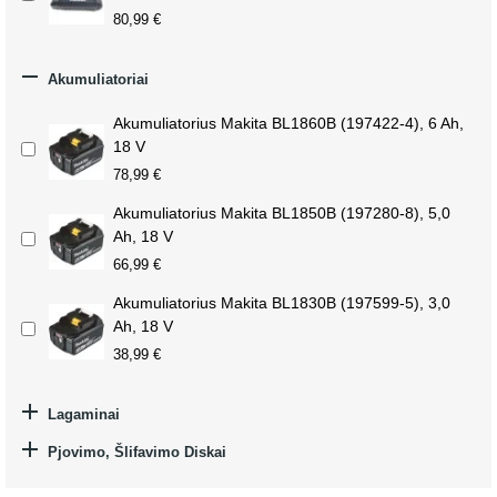
80,99 €

Akumuliatoriai
Akumuliatorius Makita BL1860B (197422-4), 6 Ah,
18 V
78,99 €
Akumuliatorius Makita BL1850B (197280-8), 5,0
Ah, 18 V
66,99 €
Akumuliatorius Makita BL1830B (197599-5), 3,0
Ah, 18 V
38,99 €

Lagaminai

Pjovimo, Šlifavimo Diskai