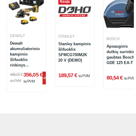
Nauja
DEWALT
STANLEY
BOSCH
Dewalt
Stanley kampinis
Apsauginis
akumuliatorinio
šlifuoklis
dulkių surinki
kampinio
SFMCG700M2K
gaubtas Bosch
šlifuoklio
20 V (DEMO)
GDE 125 EA-T
rinkinys
DCG405P3, 125
356,05 €
445,07 €
189,57 €
mm, 18 V, 3 x 5
su PVM
80,54 €
−20%
su PVM
su PVM
Ah, įkroviklis +
su PVM
lagaminas