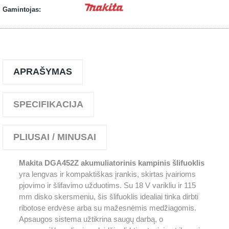
Gamintojas:
APRAŠYMAS
SPECIFIKACIJA
PLIUSAI / MINUSAI
Makita DGA452Z akumuliatorinis kampinis šlifuoklis
yra lengvas ir kompaktiškas įrankis, skirtas įvairioms
pjovimo ir šlifavimo užduotims. Su 18 V varikliu ir 115
mm disko skersmeniu, šis šlifuoklis idealiai tinka dirbti
ribotose erdvėse arba su mažesnėmis medžiagomis.
Apsaugos sistema užtikrina saugų darbą, o