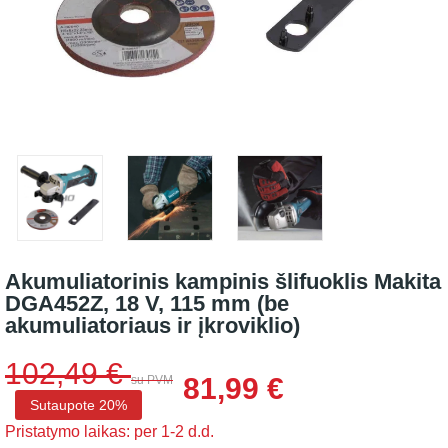
Akumuliatorinis kampinis šlifuoklis Makita
DGA452Z, 18 V, 115 mm (be
akumuliatoriaus ir įkroviklio)
102,49 €
81,99 €
su PVM
Sutaupote 20%
Pristatymo laikas: per 1-2 d.d.