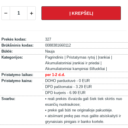
Į KREPŠELĮ
Prekės kodas:
327
Brūkšninis kodas:
0088381660112
Būklė:
Nauja
Kategorijos:
Pagrindinis |
Pristatymas rytoj |
Įrankiai |
Akumuliatoriniai įrankiai ir priedai |
Akumuliatoriniai kampiniai šlifuokliai |
Pristatymo laikas:
per 1-2 d.d.
Pristatymo kaina:
DOHO parduotuvė - 0 EUR
DPD paštomatai - 3.29 EUR
DPD kurjeris - 6.99 EUR
Svarbu:
• reali prekės išvaizda gali šiek tiek skirtis nuo
esančių nuotraukose;
• prekė gali būti ne originalioje pakuotėje.
• atsiimant prekę pas mus galite atsiskaityti ir
grynaisiais pinigais ir banko kortele.