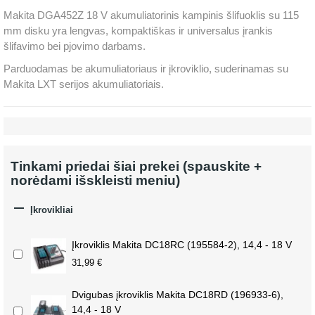
Makita DGA452Z 18 V akumuliatorinis kampinis šlifuoklis su 115
mm disku yra lengvas, kompaktiškas ir universalus įrankis
šlifavimo bei pjovimo darbams.
Parduodamas be akumuliatoriaus ir įkroviklio, suderinamas su
Makita LXT serijos akumuliatoriais.
Tinkami priedai šiai prekei (spauskite +
norėdami išskleisti meniu)

Įkrovikliai
Įkroviklis Makita DC18RC (195584-2), 14,4 - 18 V
31,99 €
Dvigubas įkroviklis Makita DC18RD (196933-6),
14,4 - 18 V