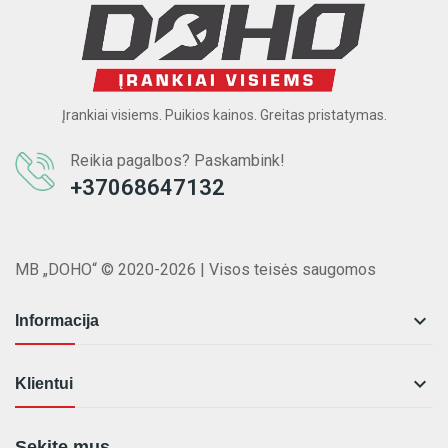
Įrankiai visiems. Puikios kainos. Greitas pristatymas.
Reikia pagalbos? Paskambink!
+37068647132
MB „DOHO“ © 2020-2026 | Visos teisės saugomos

Informacija

Klientui
Sekite mus