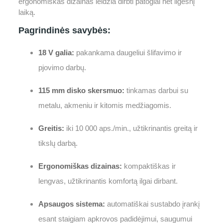
ergonomiškas dizainas leidžia dirbti patogiai net ilgesnį
laiką.
Pagrindinės savybės:
18 V galia:
pakankama daugeliui šlifavimo ir
pjovimo darbų.
115 mm disko skersmuo:
tinkamas darbui su
metalu, akmeniu ir kitomis medžiagomis.
Greitis:
iki 10 000 aps./min., užtikrinantis greitą ir
tikslų darbą.
Ergonomiškas dizainas:
kompaktiškas ir
lengvas, užtikrinantis komfortą ilgai dirbant.
Apsaugos sistema:
automatiškai sustabdo įrankį
esant staigiam apkrovos padidėjimui, saugumui